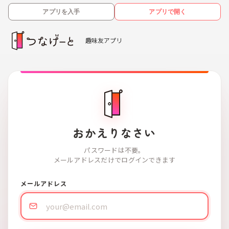
アプリを入手
アプリで開く
趣味友アプリ
おかえりなさい
パスワードは不要。
メールアドレスだけでログインできます
メールアドレス