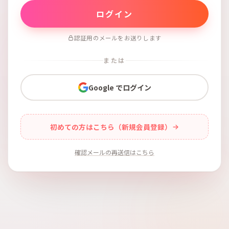
認証用のメールをお送りします
または
Google でログイン
初めての方はこちら（新規会員登録）
確認メールの再送信はこちら