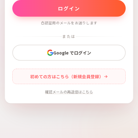
認証用のメールをお送りします
または
Google でログイン
初めての方はこちら（新規会員登録）
確認メールの再送信はこちら