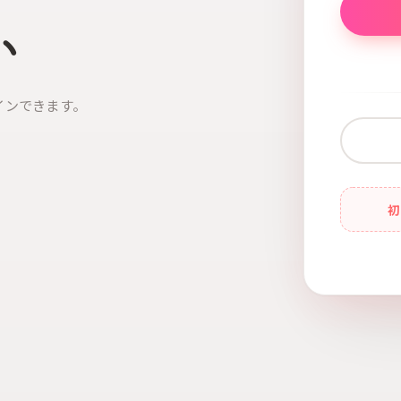
い
インできます。
初