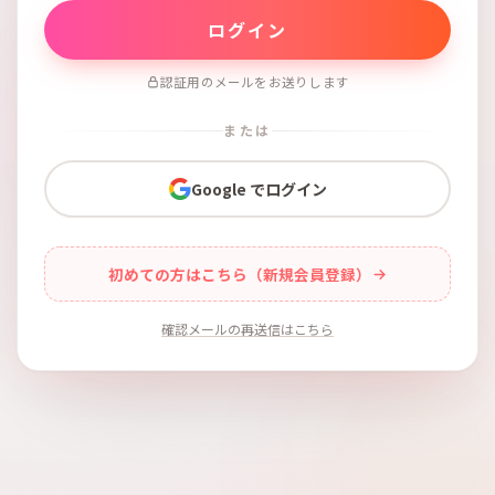
認証用のメールをお送りします
または
Google でログイン
初めての方はこちら（新規会員登録）
確認メールの再送信はこちら