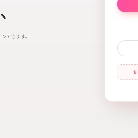
い
インできます。
初