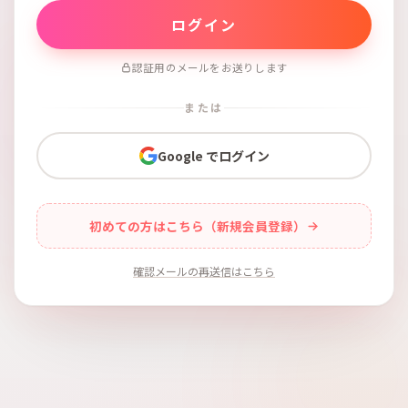
認証用のメールをお送りします
または
Google でログイン
初めての方はこちら（新規会員登録）
確認メールの再送信はこちら