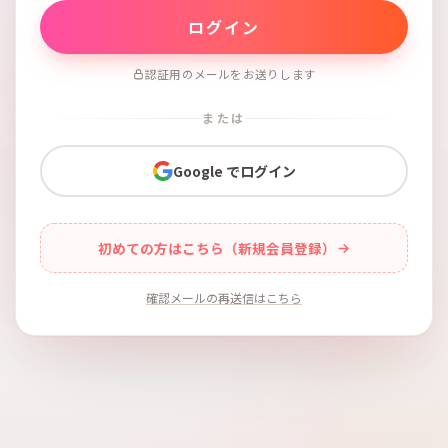
認証用のメールをお送りします
または
Google でログイン
初めての方はこちら（新規会員登録）
確認メールの再送信はこちら