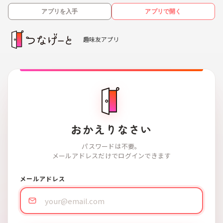
アプリを入手
アプリで開く
趣味友アプリ
おかえりなさい
パスワードは不要。
メールアドレスだけでログインできます
メールアドレス