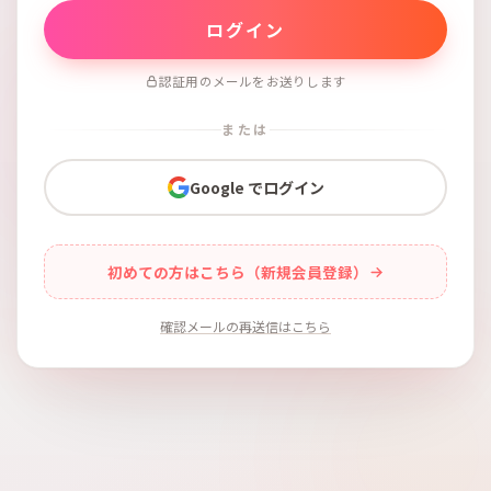
認証用のメールをお送りします
または
Google でログイン
初めての方はこちら（新規会員登録）
確認メールの再送信はこちら