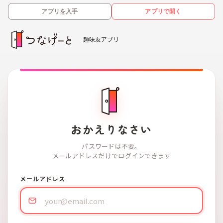
アプリを入手
アプリで開く
趣味友アプリ
おかえりなさい
パスワードは不要。
メールアドレスだけでログインできます
メールアドレス