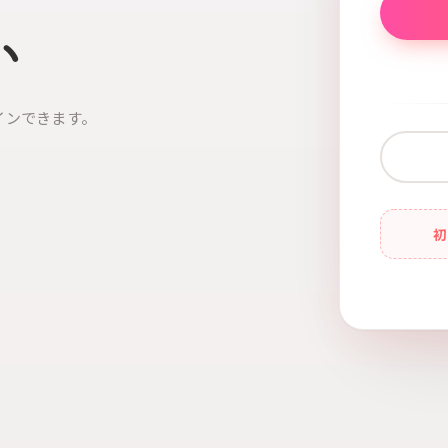
い
インできます。
初