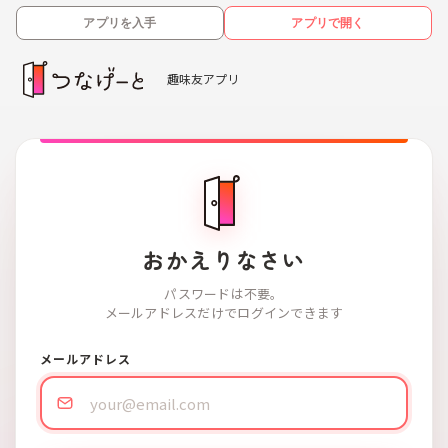
アプリを入手
アプリで開く
趣味友アプリ
おかえりなさい
パスワードは不要。
メールアドレスだけでログインできます
メールアドレス