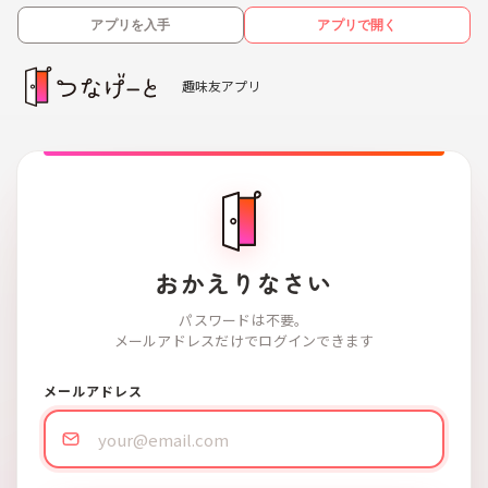
アプリを入手
アプリで開く
趣味友アプリ
おかえりなさい
パスワードは不要。
メールアドレスだけでログインできます
メールアドレス