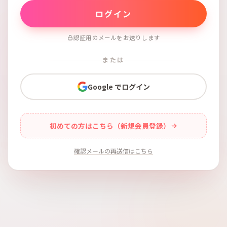
認証用のメールをお送りします
または
Google でログイン
初めての方はこちら（新規会員登録）
確認メールの再送信はこちら