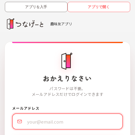
アプリを入手
アプリで開く
趣味友アプリ
おかえりなさい
パスワードは不要。
メールアドレスだけでログインできます
メールアドレス