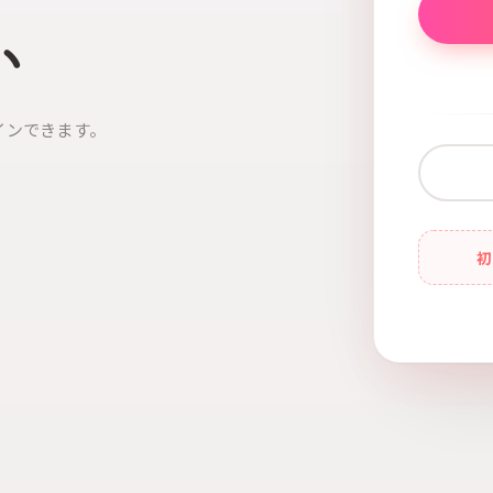
い
インできます。
初