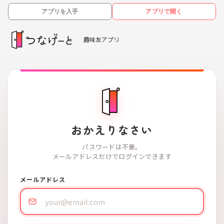
アプリを入手
アプリで開く
趣味友アプリ
おかえりなさい
パスワードは不要。
メールアドレスだけでログインできます
メールアドレス