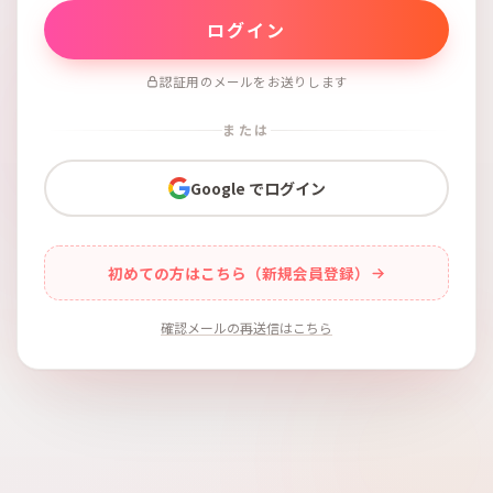
認証用のメールをお送りします
または
Google でログイン
初めての方はこちら（新規会員登録）
確認メールの再送信はこちら