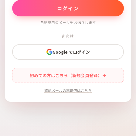
認証用のメールをお送りします
または
Google でログイン
初めての方はこちら（新規会員登録）
確認メールの再送信はこちら