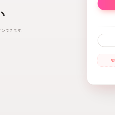
い
インできます。
初