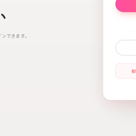
い
インできます。
初