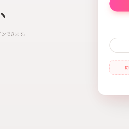
い
インできます。
初