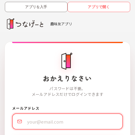
アプリを入手
アプリで開く
趣味友アプリ
おかえりなさい
パスワードは不要。
メールアドレスだけでログインできます
メールアドレス