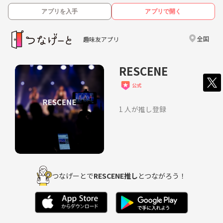
アプリを入手
アプリで開く
全国
趣味友アプリ
RESCENE
1 人が推し登録
つなげーとで
RESCENE推し
とつながろう！