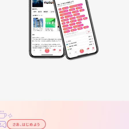
✧
✦
さあ、はじめよう