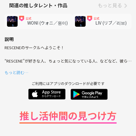
関連の推しタレント・作品
もっと見る
WONI (ウォニ／원이)
LIV (リブ／리브)
説明
RESCENEのサークルへようこそ！
“RESCENE”が好きな人、ちょっと気になっている人、などなど、彼らの
エネルギッシュなパフォーマンスや斬新なビジュアルに魅了されたみな
もっと読む…
さんが集まる場所です。周りにRESCENEの話をできる仲間がいなくて寂
しいな…と思っているあなた、ぜひ一度のぞいてみませんか？👀
ご利用にはアプリのダウンロードが必要です
サークルでは、ライブの醍醐味やメンバーの個性豊かな一面、そして最
新の音楽活動など、自由に語り合える空間です！
推し活仲間の見つけ方
「最近RESCENEにハマったけど、どこから楽しくスタートすればいいか
わからない」という方も大歓迎❣️
あなたの推しメンの魅力やライブの感想など、思う存分共有して、毎日