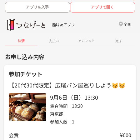
アプリを入手
アプリで開く
全国
趣味友アプリ
決済
支払い
アカウント
完了
お申し込み内容
参加チケット
【20代30代限定】広尾パン屋巡りしよう😽😽
9月6日（日）13:30
集合時間 13:20
東京都
参加人数 1
会費
¥600