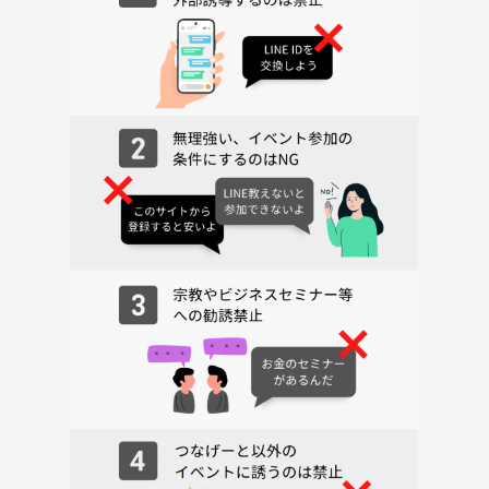
・コスタコーヒー CURA銀座店
etc...
▪️持ち物
身分証明書（念の為）
▪️イベントについての注意事項
・入場受付は公演ゲームスタートの20分前より開始します。
・ゲームスタートの10分前までに必ずお越しください。
・ゲームの性質上、時間に遅れますとご参加いただけない場合がありま
す。
▪️その他注意点
・無料キャンセルの期間の兼ね合いより、1/23 12:00までの参加締め切
りとさせていただきます。
・服装・写真撮影・プレイ開始時刻などについては、以下のお問合せを
ご覧ください。
（特に女性はハイヒール禁止などの注意事項がありますので必ずご確
認ください）
https://mrxjapan.com/contacts