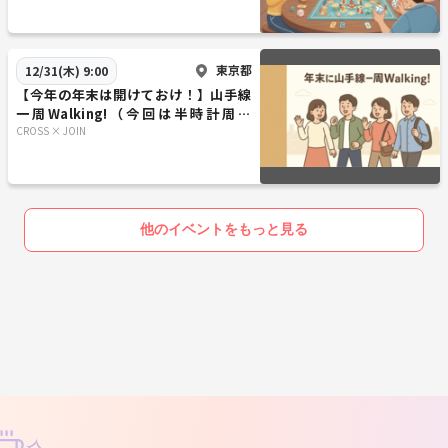
東京都
12/31(木) 9:00
【今年の年末は開けておけ！】山手線
一周Walking!（今回は半時計周り
で！）
CROSS × JOIN
他のイベントをもっと見る
✧