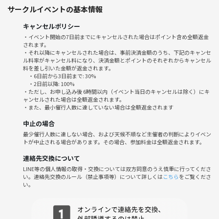
サークルイベントの基本情報
・脱出系・没入型アトラクションが好きな人
・話題の体験イベントに興味がある人
キャンセルポリシー
・みんなでワイワイ遊びたい人（初参加の方も歓迎）
・イベント開始の7日前までにキャンセルされた場合はポイント含め全額返金
されます。
▪️費用
・それ以降にキャンセルされた場合は、事前決済金額のうち、下記のキャンセ
ル料率がキャンセル料になり、決済金額とポイントのそれぞれからキャンセル
参加費＋チケット代
料を差し引いた金額が返金されます。
チケット代：5500円
・6日前から3日前まで: 30%
・2日前以降: 100%
・ただし、お申し込み後 6時間以内（イベント当日のキャンセルは除く）にキ
チケット代は当日払いのためPayPay or 現金で対応します。
ャンセルされた場合は全額返金されます。
・また、最小催行人数に達していない場合は全額返金されます
▪️スケジュール（当日の流れ）
中止の場合
11:15〜11:20 集合
最少催行人数に達しない場合、および天候不順など主催者の判断によりイベン
11:20〜11:40 自己紹介
トが中止される場合があります。その場合、参加料金は全額返金されます。
11:40〜12:00 受付
連絡先交換について
12:00〜13:30 脱出ゲーム
LINE等の個人情報の取得・交換については双方同意のうえ慎重に行ってくださ
13:30〜15:30 近くのカフェで振返りながらおしゃべり
い。連絡先交換のルール（禁止事項等）について詳しくは
こちら
をご覧くださ
い。
カフェは以下を考えています（当日相談して決めればと思います）。
・カフェ・ド・クリエ クインテッサホテル東京銀座店
・サンマルクカフェ＋Ｒ 銀座みゆき通り店