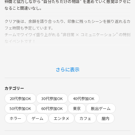
仲間と協力しながら “自分たちだけの物語” を進めていく感覚はクセに
なること間違いなし。
クリア後は、余韻を語り合ったり、印象に残ったシーンを振り返れるカ
フェ時間も予定しています。
チームでワイワイ盛り上がれる “非日常 × コミュニケーション” の特別
なイベントです！
▪️ホームページ
https://mrxjapan.com/
さらに表示
▪️概要
日時：2026年1月25日（日）11:15〜16:30
場所：MRX 魔王の日曜日・イマーシブ脱出ゲーム
カテゴリー
募集人数：6名（先着）
20代参加OK
30代参加OK
40代参加OK
アクセス詳細：
50代参加OK
60代参加OK
東京
脱出ゲーム
東営浅草線東銀座駅・東京メトロ日比谷線東銀座駅から徒歩3分
ホラー
ゲーム
エンタメ
カフェ
屋内
https://mrxjapan.com/position
▪️こんな人におすすめ