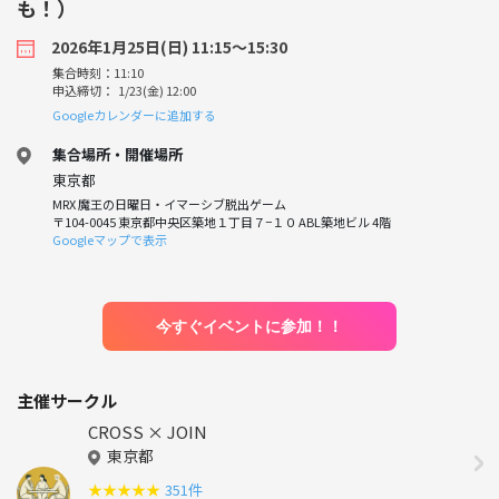
も！）
2026年1月25日(日) 11:15〜15:30
集合時刻：11:10
申込締切： 1/23(金) 12:00
Googleカレンダーに追加する
集合場所・開催場所
東京都
MRX 魔王の日曜日・イマーシブ脱出ゲーム
〒104-0045 東京都中央区築地１丁目７−１０ ABL築地ビル 4階
Googleマップで表示
今すぐイベントに参加！！
主催サークル
CROSS × JOIN
東京都
★
★
★
★
★
351件