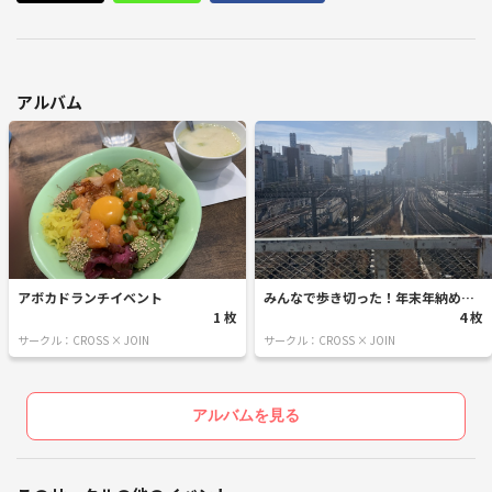
アルバム
アボカドランチイベント
みんなで歩き切った！年末年納め山
1 枚
手線一周ウォーキング
4 枚
サークル：CROSS × JOIN
サークル：CROSS × JOIN
アルバムを見る