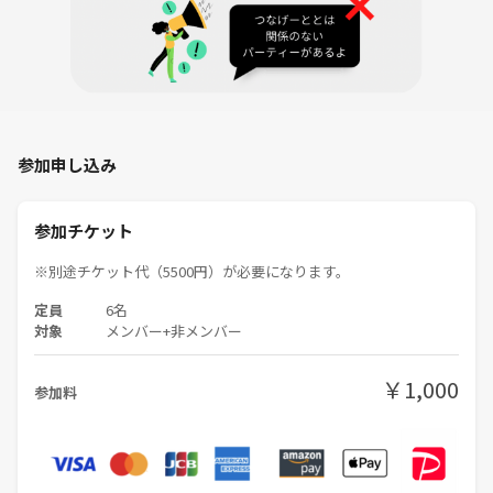
・以下のような演出があるため、事前に理解した上で注意してくださ
い。
・一部ホラー要素を含む演出がございます。
・一部ショッキングな演出がございます。
・会場内は非常に暗く、また狭い場所に入る場合がございます。閉所
恐怖症の方やパニック障害などの持病をお持ちの方は事前にご相談下さ
参加申し込み
い。
・歩きやすい靴でお越し下さい。（ハイヒール不可）
・大きな音や、強い光による演出がございます。
参加チケット
・場内を歩き回る必要があるコンテンツです。対応出来る人員に限り
があるため車椅子や松葉杖はご利用頂けません。
※別途チケット代（5500円）が必要になります。
・当脱出ゲームはマッチング形式です。６人参加が集まらなかった場合
定員
6名
は、当日イベント外の参加者と一緒に参加することになるため極力６人
対象
メンバー+非メンバー
全員で参加したいです。
￥1,000
参加料
皆でワイワイ楽しめるメンバーをお待ちしています！