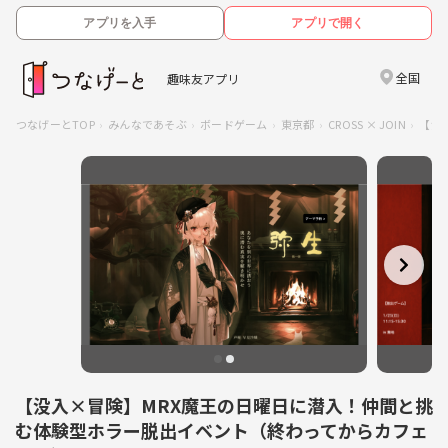
アプリを入手
アプリで開く
全国
趣味友アプリ
つなげーとTOP
みんなであそぶ
ボードゲーム
東京都
CROSS × JOIN
【没
【没入×冒険】MRX魔王の日曜日に潜入！仲間と挑
む体験型ホラー脱出イベント（終わってからカフェ