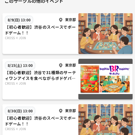
このサークルの他のイベント
東京都
8/9(日) 13:00
【初心者歓迎】渋谷のスペースでボー
ドゲーム！！
CROSS × JOIN
東京都
8/15(土) 13:00
【初心者歓迎】渋谷で31種類のサーテ
ィワンアイスを食べながらボドゲパー
ティー😆大満足6時間!！😆
CROSS × JOIN
東京都
8/30(日) 13:00
【初心者歓迎】渋谷のスペースでボー
ドゲーム！！
CROSS × JOIN