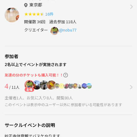
東京都
★
★
★
★
★
16件
開催数 36回
過去参加 118人
クリエイター
@nobu77
参加者
2名以上でイベントが実施されます
友達の分のチケットも購入可能！！
4
/ 11人
主催
主催者1人、お気に入り8人、閲覧80人
このイベントは表示中のユーザー以外に参加者がいる可能性があります
サークルイベントの説明
妙正寺体育館でバスケやります