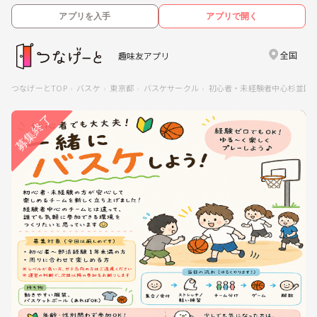
アプリを入手
アプリで開く
全国
趣味友アプリ
つなげーとTOP
バスケ
東京都
バスケサークル
初心者・未経験者中心杉並区でチー