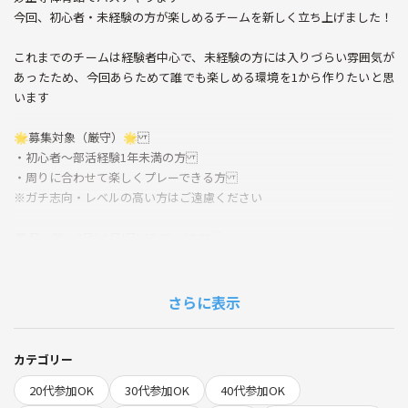
今回、初心者・未経験の方が楽しめるチームを新しく立ち上げました！
これまでのチームは経験者中心で、未経験の方には入りづらい雰囲気が
あったため、今回あらためて誰でも楽しめる環境を1から作りたいと思
います
🌟募集対象（厳守）🌟
・初心者〜部活経験1年未満の方
・周りに合わせて楽しくプレーできる方
※ガチ志向・レベルの高い方はご遠慮ください
◼️日 時：6月14 日(日) 17:00〜19:00
◼️場 所：妙正寺体育館
◼️参加費：500円
◼️持ち物：動きやすい服装、ボール（あればOK）
さらに表示
◆当日の流れ
・集合／受付
カテゴリー
・ストレッチ／軽い練習
20代参加OK
30代参加OK
40代参加OK
・チーム分け