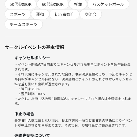
・ゲーム
50代参加OK
60代参加OK
杉並
バスケットボール
・解散
スポーツ
運動
初心者歓迎
交流会
年齢・性別問わず参加OK🔰
チームスポーツ
お一人でも、お友達と一緒でも大歓迎です！
少しでも気になった方は、お気軽にご連絡ください
サークルイベントの基本情報
キャンセルポリシー
・イベント開始の7日前までにキャンセルされた場合はポイント含め全額返金
されます。
・それ以降にキャンセルされた場合は、事前決済金額のうち、下記のキャンセ
ル料率がキャンセル料になり、決済金額とポイントのそれぞれからキャンセル
料を差し引いた金額が返金されます。
・当日まで0%
・翌日以降: 100%
・ただし、お申し込み後 1時間以内にキャンセルされた場合は全額返金されま
す。
中止の場合
最少催行人数に達しない場合、および天候不順など主催者の判断によりイベン
トが中止される場合があります。その場合、参加料金は全額返金されます。
連絡先交換について