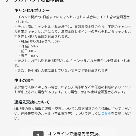
ご安心ください。
キャンセルポリシー
⚠️禁止事項
・イベント開始の7日前までにキャンセルされた場合はポイント含め全額返金
されます。
・勧誘や営業行為
・それ以降にキャンセルされた場合は、事前決済金額のうち、下記のキャンセ
・ナンパや迷惑行為
ル料率がキャンセル料になり、決済金額とポイントのそれぞれからキャンセル
料を差し引いた金額が返金されます。
・6日前から3日前まで: 30%
・2日前: 50%
・前日: 80%
・当日: 100%
・ただし、お申し込み後 6時間以内にキャンセルされた場合は全額返金されま
す。
・また、最小催行人数に達していない場合は全額返金されます
中止の場合
最少催行人数に達しない場合、および天候不順など主催者の判断によりイベン
トが中止される場合があります。その場合、参加料金は全額返金されます。
連絡先交換について
LINE等の個人情報の取得・交換については双方同意のうえ慎重に行ってくださ
い。連絡先交換のルール（禁止事項等）について詳しくは
こちら
をご覧くださ
い。