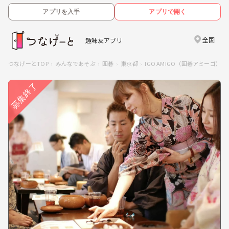
アプリを入手
アプリで開く
全国
趣味友アプリ
つなげーとTOP
みんなであそぶ
囲碁
東京都
IGO AMIGO（囲碁アミーゴ）