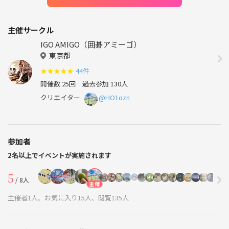
主催サークル
IGO AMIGO（囲碁アミーゴ）
東京都
★
★
★
★
★
44件
開催数 25回
過去参加 130人
クリエイター
@HO1ozn
参加者
2名以上でイベントが実施されます
5
/ 8人
主催
主催者1人、お気に入り15人、閲覧135人