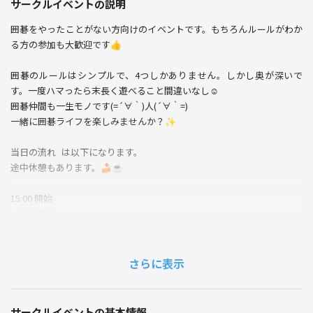
サークルイベントの説明
囲碁をやったことがない方向けのイベントです。もちろんルールがわか
る方の参加も大歓迎です👍
囲碁のルールはシンプルで、4つしかありません。しかし奥が深いで
す。一度ハマったら末長く遊べること間違いなし☺️
囲碁仲間も一生モノです(=´∀｀)人(´∀｀=)
一緒に囲碁ライフを楽しみませんか？✨
当日の流れ は以下になります。
途中休憩もあります。🍰☕️
15:00 開始
・自己紹介
・ルール解説
・石取りゲーム（参加者同士 or スタッフと）
17:30 終了
さらに表示
18:00 懇親会（希望者のみ）
※習熟度によって内容は変わりますが、無理のないペースで進めるので
サークルイベントの基本情報