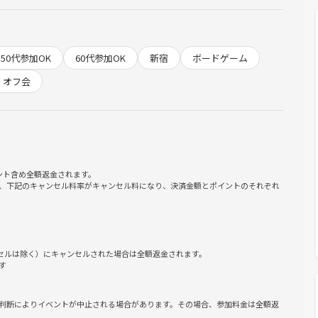
50代参加OK
60代参加OK
新宿
ボードゲーム
1.2杯しか飲めません😭)
オフ会
ント含め全額返金されます。
、下記のキャンセル料率がキャンセル料になり、決済金額とポイントのそれぞれ
ンセルは除く）にキャンセルされた場合は全額返金されます。
す
判断によりイベントが中止される場合があります。その場合、参加料金は全額返