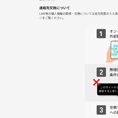
連絡先交換について
【当日の持物】
LINE等の個人情報の取得・交換については双方同意のうえ
👜ボドゲ会参加:
ら
をご覧ください。
1500円(初回500円引)
👜忘年会参加:
3～3500円(女 性:2000～2500)
※ボドゲはこちらで複数用意しておりますが、オス
【備考】
詳しい場所は参加者のみに、2日前を目安に個別で
ます‼️