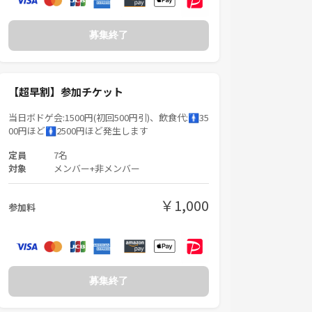
募集終了
【超早割】参加チケット
当日ボドゲ会:1500円(初回500円引)、飲食代:🚹35
00円ほど🚺2500円ほど発生します
定員
7名
対象
メンバー+非メンバー
￥1,000
参加料
募集終了