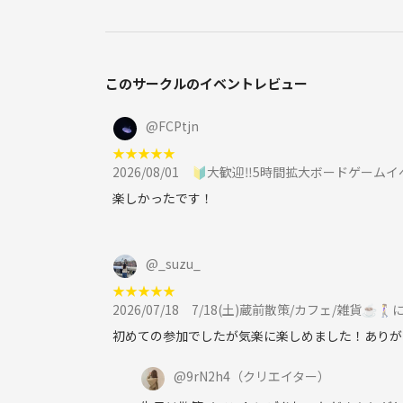
このサークルのイベントレビュー
@
FCPtjn
★
★
★
★
★
2026/08/01
🔰大歓迎‼️5時間拡大ボードゲームイ
楽しかったです！
@
_suzu_
★
★
★
★
★
2026/07/18
7/18(土)蔵前散策/カフェ/雑貨☕️🚶‍♀
初めての参加でしたが気楽に楽しめました！ありが
@
9rN2h4
（クリエイター）