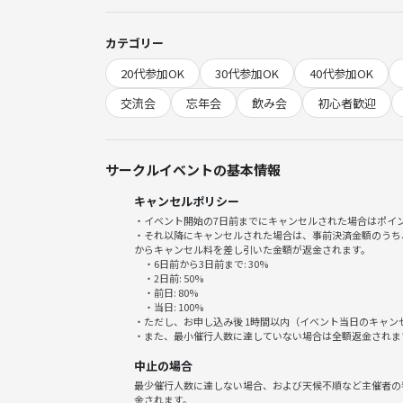
▼🥂忘年会について
カテゴリー
初めてイベントに参加される方もご参加🆗です！
20代参加OK
30代参加OK
40代参加OK
お酒が強くない方、ノンアルの方も大歓迎です🙌(私も
交流会
忘年会
飲み会
初心者歓迎
ぜひこの機会にご参加ください✨
サークルイベントの基本情報
【時間】
キャンセルポリシー
⏰ボドゲ/14:30～17:30
・イベント開始の7日前までにキャンセルされた場合はポイ
⏰忘年会/18:00～20:00
・それ以降にキャンセルされた場合は、事前決済金額のうち
ボドゲor忘年会のみのご参加もOK！
からキャンセル料を差し引いた金額が返金されます。
・6日前から3日前まで: 30%
・2日前: 50%
【場所】
・前日: 80%
・当日: 100%
🗾新宿のレンタルスペース→近くの居酒屋
・ただし、お申し込み後 1時間以内（イベント当日のキャ
・また、最小催行人数に達していない場合は全額返金されま
【人数】
中止の場合
👤毎回2 0名程度
最少催行人数に達しない場合、および天候不順など主催者の
※初参加の方は4～5割程度です
金されます。