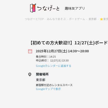
趣味友アプリ
つなげーとTOP
みんなであそぶ
ボードゲーム
東京都
⭐️東
【初めての方大歓迎‼️】12/27(土)ボー
2025年12月27日(土) 14:30〜20:00
集合時刻：14:25
申込締切： 12/27(土) 13:30
Googleカレンダーに追加する
開催場所
東京都
新宿駅付近のレンタルスペース
Googleマップで表示