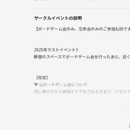
サークルイベントの説明
【ボードゲーム会のみ、忘年会のみのご参加も🆗です🙆🏻‍♀
2025年ラストイベント‼️
新宿のスペースでボードゲーム会を行ったあと、近く
【概要】
▼🎲ボードゲーム会について
初心者の方から普段ボドゲをされる方まで、どなたで
今までボードゲームをしたことがない方、初対面の
しんでいただけるよう頑張りますので、安心してご参