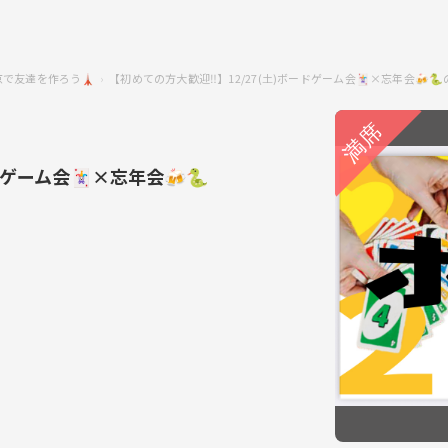
京で友達を作ろう🗼
【初めての方大歓迎‼️】12/27(土)ボードゲーム会🃏×忘年会🍻
ドゲーム会🃏×忘年会🍻🐍