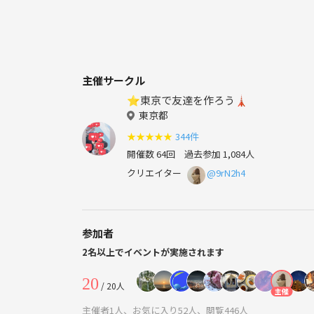
主催サークル
⭐️東京で友達を作ろう🗼
東京都
★
★
★
★
★
344件
開催数 64回
過去参加 1,084人
クリエイター
@9rN2h4
参加者
2名以上でイベントが実施されます
20
/ 20人
主催
主催者1人、お気に入り52人、閲覧446人