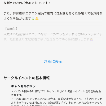
な種目のみのご参加でもOKです！
また、体育館はエアコン完備で館内に自販機もあるため暑くても気持ち
よく体を動かせます🍃💪
【雰囲気】
人数は25名前後ほどで、つなげーと外からも来られる方いらっしゃいま
す。経験者より未経験者が多い想定なのでゆるめに進行します🙇‍♀️
経験者の方もご参加OKですが、初心者の方や女性に合わせてプレイで
きる方でお願いいたします⭐️
さらに表示
【時間】
⏰15:00～18:00
※集合は14:30に吉祥寺駅です！
サークルイベントの基本情報
【持物】
キャンセルポリシー
・1000円
・イベント開始の7日前までにキャンセルされた場合はポイント含め全額返金
されます。
・運動できる服(白と黒のシャツ、なければ濃淡のもの)
・それ以降にキャンセルされた場合は、事前決済金額のうち、下記のキャンセ
・運動シューズ
ル料率がキャンセル料になり、決済金額とポイントのそれぞれからキャンセル