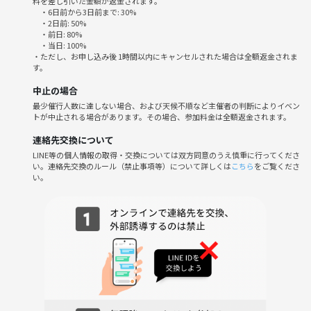
料を差し引いた金額が返金されます。
・飲み物(自販機有)
・6日前から3日前まで: 30%
・2日前: 50%
【備考】
・前日: 80%
・当日: 100%
・更衣室有
・ただし、お申し込み後 1時間以内にキャンセルされた場合は全額返金されま
す。
中止の場合
最少催行人数に達しない場合、および天候不順など主催者の判断によりイベン
トが中止される場合があります。その場合、参加料金は全額返金されます。
連絡先交換について
LINE等の個人情報の取得・交換については双方同意のうえ慎重に行ってくださ
い。連絡先交換のルール（禁止事項等）について詳しくは
こちら
をご覧くださ
い。