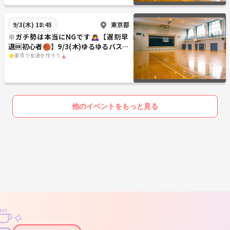
東京都
9/3(木) 18:45
※ガチ勢は本当にNGです🙇‍♀️【遅刻早
退🆗初心者🏀】9/3(木)ゆるゆるバスケ
ットボール
⭐️東京で友達を作ろう🗼
他のイベントをもっと見る
✧