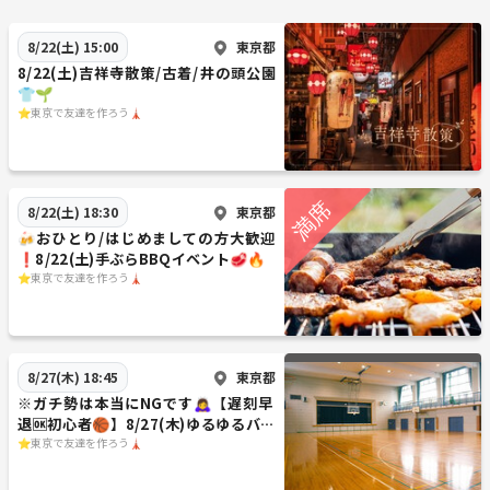
東京都
8/22(土) 15:00
8/22(土)吉祥寺散策/古着/井の頭公園
⭐️東京で友達を作ろう🗼
東京都
8/22(土) 18:30
🍻おひとり/はじめましての方大歓迎
❗️8/22(土)手ぶらBBQイベント🥩🔥
⭐️東京で友達を作ろう🗼
東京都
8/27(木) 18:45
※ガチ勢は本当にNGです🙇‍♀️【遅刻早
退🆗初心者🏀】8/27(木)ゆるゆるバス
ケットボール
⭐️東京で友達を作ろう🗼