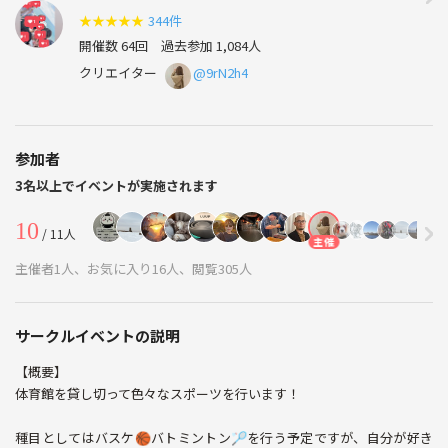
★
★
★
★
★
344件
開催数 64回
過去参加 1,084人
クリエイター
@9rN2h4
参加者
3名以上でイベントが実施されます
10
/ 11人
主催
主催者1人、お気に入り16人、閲覧305人
サークルイベントの説明
【概要】
体育館を貸し切って色々なスポーツを行います！
種目としてはバスケ🏀バトミントン🏸を行う予定ですが、自分が好き