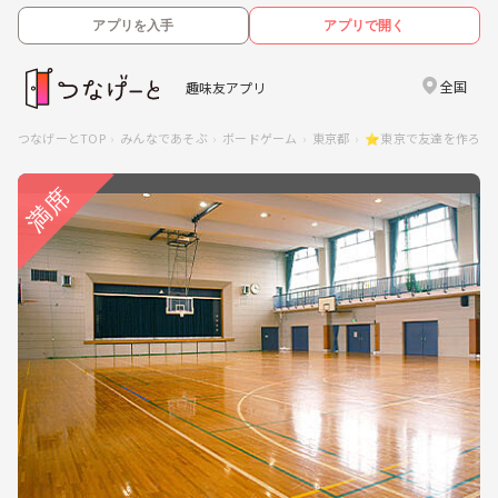
アプリを入手
アプリで開く
全国
趣味友アプリ
つなげーとTOP
みんなであそぶ
ボードゲーム
東京都
⭐️東京で友達を作ろう