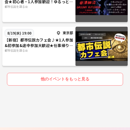
会★初心者・1人参加歓迎！ゆるっと不
説、r/place、上級国民、宇宙旅行に行けなくなる日、EMP、ネフィリ
思議を語る夏の夜♪
都市伝説を語る会
ム、ハイヤーセルフ、北センチネル島、ソーラーワーデン、SSP、Qア
ノン、予測プログラミング、獣の刻印、トゥーレ協会、ブリル協会、マ
リア・オルシック、SETI、ムーンショット目標、マカバとバジュラ、コ
ペンハーゲン解釈、シュレディンガーの猫、二重スリット実験、遅延選
東京都
8/19(水) 19:00
択実験、グラトニ図形、5G、超ひも理論、ハイジャンプ作戦、アルテミ
【新宿】都市伝説カフェ会♪★1人参加
ス計画、ペガサス計画、脳量子理論、重力波望遠鏡、事象の地平面、ジ
&初参加&途中参加大歓迎★仕事帰りに
ャンプルーム、竹内文書、出口王仁三郎、ビル&メリンダゲイツ財団、
楽しいご縁を♪毎回満員御礼★出会い
都市伝説を語る会
アドレノクロム、テラフォーミング、カルダシェフスケール、ダイソン
★交流会
球、常温核融合技術、SCP財団、フラワーオブライフ、ゼロ磁場、ジオ
マグネティクリバーサル、明晰夢、プラウト主義経済、オウムアムア、
ホピ族の予言、人工電離層計画、外交問題評議会、MKウルトラ計画、M
他のイベントをもっと見る
資金、MJ12、三極委員会、TR3B、300人委員会、911同時多発テロ事
件、スカル・アンド・ボーンズ、王立国際問題研究所、世界銀行、バイ
オタイド理論、プラーナ、合成生命、宇宙マイクロ波背景放射、瀬織津
姫、ニギハヤヒ、ヌーソロジー、共感覚、國體、輸血、カントンの犬、
キントン海水療法、DMT、アヤワスカ、ゼカリア・シッチン、ルルアメ
ルプロジェクト、シューマン共振、お札の秘密、水酸化グラフェン、ク
ライシスアクター、ネオニコチノイド系農薬、ID2020、オメガ3、シル
バーコード、エーテル、アストラル体、時空標準研究室、テラヘルツ、