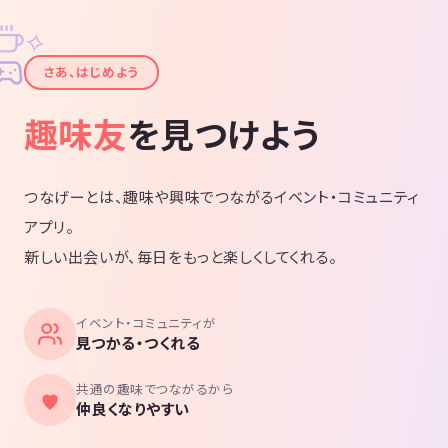
SDGｓ、レインボーボディ、カシミール効果、サンチアゴ513便事件、R
CEP、人間原理、長岡半太郎、ワープは9回まで、マンデルブロ集合とブ
✧
ッダブロ集合、アレイスター・クローリー、黄金の夜明け団、薔薇十字
✦
団、神智学、ヘレナ・ペトロヴナ・ブラヴァツキー、黄金比、日本航空
さあ、はじめよう
123便事件、フィボナッチ数列、ピタゴラス、エメラルドタブレット、
ヘルメス文書、多世界解釈、エリファス・レヴィ、メタトロン、タイム
趣味友
を見つけよう
ウェーバー、龍鳳文字、ユニバーサルマイクロスコープ、ハノーヴァー
家、シェルバーン一族、国連宇宙局、3S政策、ロスアラモス国立研究所
etc.
つなげーとは、趣味や興味でつながるイベント・コミュニティ
アプリ。
新しい出会いが、毎日をもっと楽しくしてくれる。
イベント・コミュニティが
見つかる・つくれる
共通の趣味でつながるから
仲良くなりやすい