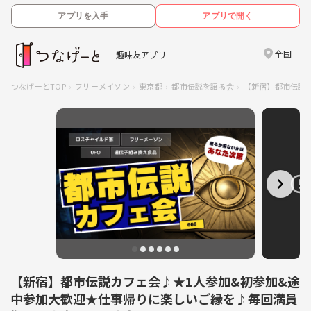
アプリを入手
アプリで開く
全国
趣味友アプリ
つなげーとTOP
フリーメイソン
東京都
都市伝説を語る会
【新宿】都市伝説
【新宿】都市伝説カフェ会♪★1人参加&初参加&途
中参加大歓迎★仕事帰りに楽しいご縁を♪毎回満員