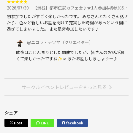
★
★
★
★
★
2026/07/30
【渋谷】都市伝説カフェ会♪★1人参加&初参加&途中参加大歓迎★仕事帰りに楽しいご縁を♪毎回満員御礼★出会い★交流会に参加
～注意事項～
※参加人数が多い場合、先着順になりますので予めご了承下さい。
初参加でしたがすごく楽しかったです。 みなさんとたくさん話せ
※キャンセルまたは遅れて参加の際は必ずご連絡をお願い致します。
たり、色々と新しいお話を聞けて充実した時間があっという間に
※ネットワークビジネスや宗教の強引な勧誘、営業、その他迷惑行為は
過ぎてしまいました。 また是非参加したいです♪
禁止ですのでご遠慮ください。
※他のお客様のご迷惑になると判断した場合、ご退室＆今後の参加をご
@
ニコラ・テツヤ
（クリエイター）
遠慮いただく場合がございます。
昨夜はこじんまりとした開催でしたが、皆さんのお話が濃
※ご予約人数、男女比率等はお答えできませんのでご了承ください。
くて楽しかったですね✨☺️ またお話ししましょうー♪
※他人の意見についての否定・批判はお辞め下さい。
※会話泥棒は禁止です。（参加者全員になるべく平等に時間を過ごして
頂きたい為）
サークルイベントレビューをもっと見る
【考察予定テーマ】
フリーメイスン、イルミナティカード、タヴィストック洗脳研究所、フ
ィラデルフィア実験、ロスチャイルド家、ロックフェラー財団、ビルダ
ーバーグ会議、山崎製パン、マク毒ナルド、ケンタッキー、ウォーター
シェア
バロン、遺伝子組換え作物とモンサント社、LEDライトの危険性、電子
レンジについての考察、ワクチンと予防接種、砂糖と人工甘味料、マー
Post
LINE
facebook
ガリンと油、ユダヤ金融と銀行の仕組み、ファブリーズ、経皮毒、食品
添加物、牛乳、フッ素、宇宙人色々、UFO技術、月、フリーエネルギ