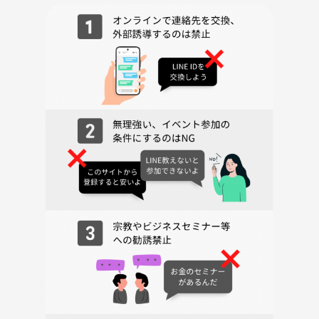
etc
この会は、巷でよく耳にする「陰謀論・都市伝説」を話題にし、交流し
ましょうというカフェ会です♪
地球で起きている事の真相を知りたい方、親からも学校でも会社でも教
えてくれないお金の話、等々のお話をしませんか？
興味がある方ならどなたでもご参加いただけます♪
普通の交流会・イベントに飽きた方、女性1人での参加、都市伝説を詳
しくない初めての方も丁寧にご案内＆解説しますのでご参加お待ちして
おります。
【参加者のニーズ】
・とにかく都市伝説が好きでやりすぎ都市伝説や都市伝説系youtuber
の動画をよく見ている！
・詳しくは無いけど都市伝説に興味がある！
・都市伝説を知って友達に自慢したい！
・世界の真実を知りたい！考察したい！