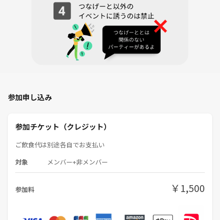
・なんか面白そうだから！
・趣味関心の合う友達や知り合いが欲しい！
・普通のイベント・交流会に行き飽きた！
【こんな方には向きませんので参加はご遠慮下さい】
・他人の話を聞けず、自分の話ばかりする人
・他人の意見に対して否定、批判をする人
参加申し込み
・ワ○チンに対して差別的な発言をする人
・宗教やネットワークビジネス、投資の営業などに勧誘目的の人
参加チケット（クレジット）
【参加者の声】
ご飲食代は別途各自でお支払い
対象
メンバー+非メンバー
・想像を絶する情報で時間があっという間に過ぎました！
（飲食店勤務 20代男性）
￥1,500
参加料
・私が長年追い求めたいたものがこの会なら見つかるかも！と思いまし
た！
（イラストレーター 30代女性）