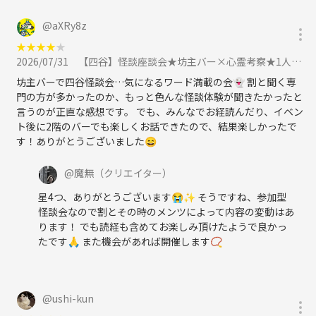
ＪＲ「新宿駅」新南口。徒歩３分
@
aXRy8z
ＪＲ「代々木駅」北口、徒歩４分
★
★
★
★
★
2026/07/31
【四谷】怪談座談会★坊主バー×心霊考察★1人参加&初心者歓迎!怪談好き同士の楽しいご縁を♪に参加
代々木駅から286m
坊主バーで四谷怪談会…気になるワード満載の会👻 割と聞く専
門の方が多かったのか、もっと色んな怪談体験が聞きたかったと
【地図（Googleマップ）】
言うのが正直な感想です。 でも、みんなでお経読んだり、イベン
https://g.co/kgs/YT5koCM
ト後に2階のバーでも楽しくお話できたので、結果楽しかったで
※参加人数が多い場合は場所が変更になる場合がございます。
す！ありがとうございました😄
【定員】12名程度
@
魔無
（クリエイター）
【参加費】1000円（現地支払い）+ご自身の飲み物代（アルコールやお
星4つ、ありがとうございます😭✨ そうですね、参加型
食事しながらもOKです！）
怪談会なので割とその時のメンツによって内容の変動はあ
ります！ でも読経も含めてお楽しみ頂けたようで良かっ
※別途つなゲート利用料500円が事前に発生します。
たです🙏 また機会があれば開催します📿
盛り上がるので延長の可能性有り♪
※途中入退場可能です♪
※ご飲食代は各自で別途お支払いください。
@
ushi-kun
※領収書をご希望の方は事前にお伝え下さい。