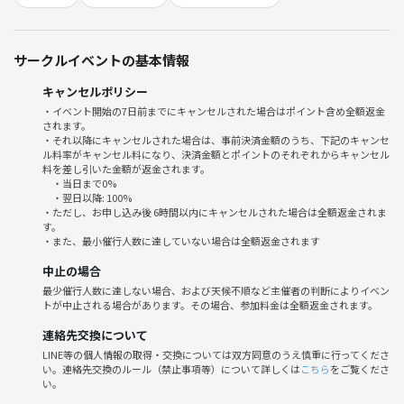
た方のみご協力をお願いしていますのでご安心のうえご参加下さい！
・テレビ大阪「初耳怪談」
サークルイベントの基本情報
・Abema TV「Abema的ニュースショー」
・ABEMA PRIME
キャンセルポリシー
・J-WAVE TOKYO MORNING RADIO
・イベント開始の7日前までにキャンセルされた場合はポイント含め全額返金
・日本テレビ「井戸端サミット」
されます。
・週刊SPA！
・それ以降にキャンセルされた場合は、事前決済金額のうち、下記のキャンセ
ル料率がキャンセル料になり、決済金額とポイントのそれぞれからキャンセル
料を差し引いた金額が返金されます。
都市伝説カフェ会が取り上げられました！
・当日まで0%
・翌日以降: 100%
・ただし、お申し込み後 6時間以内にキャンセルされた場合は全額返金されま
・911の真相を知っていますか？
す。
・人工地震という言葉を聞いた事がありますか？
・また、最小催行人数に達していない場合は全額返金されます
・食品の裏側と現状を知っていますか？
中止の場合
・朝食は、エジソンが自社のトースターを売る為に広めたものという事
最少催行人数に達しない場合、および天候不順など主催者の判断によりイベン
を知っていますか？
トが中止される場合があります。その場合、参加料金は全額返金されます。
・薬の原価と成分を知っていますか？
連絡先交換について
・宇宙人がじつはもう地球に来ていると言う話を聞いたことがあります
LINE等の個人情報の取得・交換については双方同意のうえ慎重に行ってくださ
か？
い。連絡先交換のルール（禁止事項等）について詳しくは
こちら
をご覧くださ
・我々が普段口にしている食べ物は何処から来るのか知っていますか？
い。
・ワク●ンには裏の目的があるというのを聞いたことがありますか！？