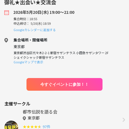
御礼★出会い★交流会
2026年5月20日(水) 19:00〜21:00
集合時刻：18:55
申込締切： 5/20(水) 18:59
Googleカレンダーに追加する
集合場所・開催場所
東京都
東京都渋谷区代々木2-2-1 新宿サザンテラス 小田急サザンタワー 2F
シェイクシャック新宿サザンテラス
Googleマップで表示
今すぐイベントに参加！！
主催サークル
都市伝説を語る会
東京都
★
★
★
★
★
97件