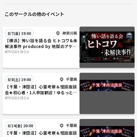
ー、化粧品、神聖幾何学、WHOと国境なき医師団、ケムトレイル（消
えない飛行機雲）、味○素、ビタミンC、放射能と放射性物質、ポケモ
このサークルの他のイベント
ンGO、マンデラ効果、人工地震、人工知能、ディズニーランドとUS
J、水道民営化、並行世界（パラレルワールド）、情報栄養学、ソマチ
ッド、火星、ウォシュレットの危険性、特定保健用食品、ダイヤモン
神奈川県
8/7(金) 19:00
ド、野菜ジュース、教科書に載らない歴史、シード・アンドカンパニ
【横浜】怖い話を語る会 ヒトコワ&未
ー、株式会社ムサシ、ファティマ第三の予言、ジョージアガイドストー
解決事件 produced by 地獄のアケミ
倶楽部
都市伝説を語る会
ン、マグナBSP、ロズウェル事件、ネアンデルタール人、黒魔術、DAR
PA、ロンギヌスの槍、プルスウルトラ、ニコラテスラ、八咫烏、バイオ
スフィア、ワープ技術、量子エンタンゲルメント、ダークマター・ダー
クエネルギー、タイムトラベル、数秘術、カタカムナ、超能力研究企
千葉県
8/8(土) 19:00
業、プロビデンスの目、大型ハドロン型衝突加速器、ダークウェブ、超
能力で味が変わる店、ガイア理論、宇宙エレベーター&スカイフック、
【千葉・津田沼】心霊考察＆怪談座談
会★初心者・1人参加歓迎！ゆるっと不
エシュロンとxkeyscore、タキオン通信、アルクビエレ・ドライブ、バ
思議を語る夏の夜♪
都市伝説を語る会
イオセントリズム、般若心経と宇宙、地球意識プロジェクト、乱数発生
装置、シンクロニシティ、アカシックレコード、アセンション、Dの意
志、易経、アジェンダ21、ヴォイニッチ手稿、ギガス写本、369の秘
密、432hzと440hz、三種の神器、アコースティックキティー、偽造ブラ
千葉県
8/14(金) 20:00
ンド、回転寿司、電流戦争、スマートドラッグ、コールドスリープ、ア
【千葉・津田沼】心霊考察＆怪談座談
トランティスとムー大陸、ゴールデンレコード、シュミレーション仮