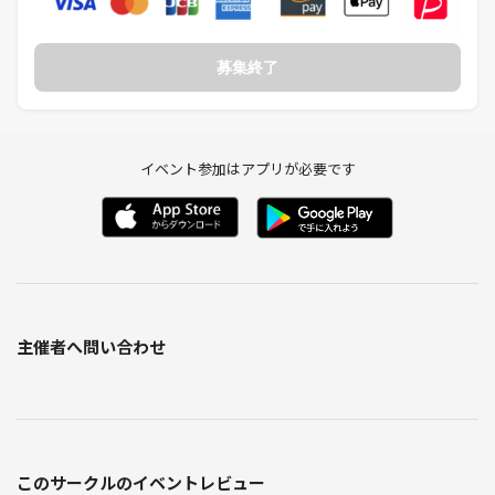
・参加したらフリーメイソンの方もいてビックリしました！
募集終了
（経営者 40代男性）
・めっちゃ興味ある内容だったのでめちゃくちゃ面白かったです！
（20代女性）
イベント参加はアプリが必要です
【参加者の職種】
WEB制作/デザイナー/主婦/エステサロン/ホワイトニングサロン/貿易/
事務/大工/現場監督/公務員/生命保険/オーダースーツ/不動産/芸能事務
所/バンドマン/税理士/行政書士/アパレル/モデル/声優/結婚相談所/社長
秘書/恋愛専門学校/飲食店/コーチング/コンサルティング/ネット転売/
アナウンサー/大学生/スパイ/フリーメイソン/医者/弁護士/宇宙人etc
主催者へ問い合わせ
【会場】
シェイクシャック 新宿サザンテラス
03-6276-1403
東京都渋谷区代々木2-2-1 新宿サザンテラス 小田急サザンタワー 2F
このサークルのイベントレビュー
https://tabelog.com/tokyo/A1304/A130401/13210432/