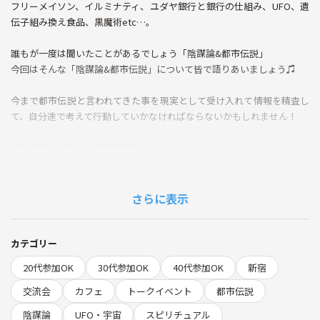
フリーメイソン、イルミナティ、ユダヤ銀行と銀行の仕組み、UFO、遺
伝子組み換え食品、黒魔術etc…。
誰もが一度は聞いたことがあるでしょう「陰謀論&都市伝説」
今回はそんな「陰謀論&都市伝説」について皆で語りあいましょう♫
今まで都市伝説と言われてきた事を現実として受け入れて情報を精査し
て、自分達で考えて行動していかなければならないかもしれません！
開催8年目を迎える毎回満員御礼の大人気イベント！！
【メディア取材・放映実績について】
当会はこれまでに
さらに表示
テレビ大阪『初耳怪談』、Abema TV『Abema的ニュースショー』『Ab
ema Prime』、J-WAVE『TOKYO MORNING RADIO』など、複数のメデ
ィアから注目をいただき、取材・放映された実績があります！
カテゴリー
今後の会でも、急遽取材が入ることがあるかもしれませんが、皆さんの
20代参加OK
30代参加OK
40代参加OK
新宿
顔や声が勝手に映るようなことは絶対にありませんのでご安心くださ
い。
交流会
カフェ
トークイベント
都市伝説
撮影や放映がある場合は、必ず事前にご本人に確認し、OKをいただい
陰謀論
UFO・宇宙
スピリチュアル