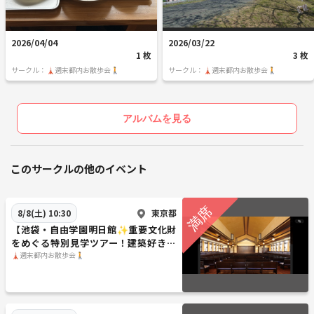
2026/04/04
2026/03/22
1 枚
3 枚
サークル：🗼週末都内お散歩会🚶
サークル：🗼週末都内お散歩会🚶
アルバムを見る
このサークルの他のイベント
東京都
8/8(土) 10:30
【池袋・自由学園明日館✨重要文化財
をめぐる特別見学ツアー！建築好き歓
迎／
🗼週末都内お散歩会🚶