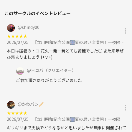
このサークルのイベントレビュー
@
shindy00
★
★
★
★
★
2026/07/25
【立川昭和記念公園🎆夏の思い出満開！一夜限りの花火スペシャルに参加
本日は猛暑のトコ 花火一発一発とても綺麗でした◯ また来年ぜ
ひ集まりましょう (+ｖ+)
@
Ｈコバ
（クリエイター）
ご参加頂きありがとうございました
@
かわパン🥖
★
★
★
★
★
2026/07/25
【立川昭和記念公園🎆夏の思い出満開！一夜限りの花火スペシャルに参加
ギリギリまで天候でどうなるかと思いましたが無事に開催されて