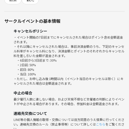
サークルイベントの基本情報
キャンセルポリシー
イベントの雰囲気を壊す行動をされる方や、運営の指示に従わない方
・イベント開始の7日前までにキャンセルされた場合はポイント含め全額返金
は、参加をお断りする場合がありますのでご了承ください。
されます。
・それ以降にキャンセルされた場合は、事前決済金額のうち、下記のキャンセ
ル料率がキャンセル料になり、決済金額とポイントのそれぞれからキャンセル
皆さんと一緒に、相模湖の素晴らしい冒険を楽しみにしています！ぜ
料を差し引いた金額が返金されます。
ひ、わくわくする気持ちを持ってご参加くださいね
・6日前から3日前まで: 30%
・2日前: 50%
・前日: 80%
・当日: 100%
・ただし、お申し込み後 1時間以内（イベント当日のキャンセルは除く）にキ
ャンセルされた場合は全額返金されます。
中止の場合
最少催行人数に達しない場合、および天候不順など主催者の判断によりイベン
トが中止される場合があります。その場合、参加料金は全額返金されます。
連絡先交換について
LINE等の個人情報の取得・交換については双方同意のうえ慎重に行ってくださ
い。連絡先交換のルール（禁止事項等）について詳しくは
こちら
をご覧くださ
い。