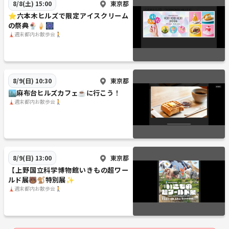
東京都
8/8(土) 15:00
⭐️六本木ヒルズで限定アイスクリーム
の祭典🍨🍦🎆
🗼週末都内お散歩会🚶
東京都
8/9(日) 10:30
🏙️麻布台ヒルズカフェ☕️に行こう！
🗼週末都内お散歩会🚶
東京都
8/9(日) 13:00
【上野国立科学博物館いきもの超ワー
ルド展🐻🐒特別展✨
🗼週末都内お散歩会🚶