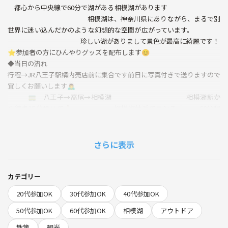
都心から中央線で60分で湖がある相模湖があります
相模湖は、神奈川県にありながら、まるで別
世界に迷い込んだかのような幻想的な空間が広がっています。
珍しい湖がありまして景色が最高に綺麗です！
⭐️参加者の方にひんやりグッズを配布します😊
◆当日の流れ
行程→JR八王子駅構内売店前に集合です前日に写真付きで送りますので
宜しくお願いします🙇‍♂️
🚃 八王子→高尾→相模湖 相模湖駅か
ら徒歩15分歩いて🚶 相模湖付近でランチ🍙 60分程
度 相模湖で散策 ボート🚣
など楽しい遊びがあります 途中カフェ☕️にも行きます
相模ダムにも行きます 15時半高
さらに表示
尾駅で解散します
🌱サークルの雰囲気
私たちのサークルは、冒険心を持った仲間たちが集まる、和気あいあい
カテゴリー
とした雰囲気が自慢です。初めての方も、お一人での参加も大歓迎！
20代参加OK
30代参加OK
40代参加OK
みんなで楽しい時間を共有し、素敵な思い出を作りましょう。参加者同
50代参加OK
60代参加OK
相模湖
アウトドア
士の交流を大切にし、笑顔が絶えないイベントを目指しています。
散策
観光