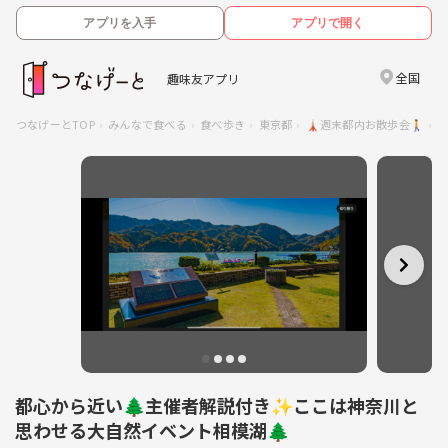
アプリを入手
アプリで開く
全国
趣味友アプリ
つなげーとTOP
みんなで食べる
食べ歩き
東京都
🗼週末都内お散歩会🚶
都心から近い🌲主催者解説付き✨ここは神奈川と
思わせる大自然イベント相模湖🌲