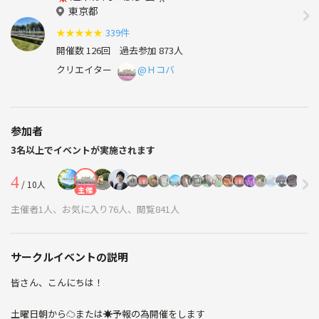
東京都
★
★
★
★
★
339件
開催数 126回
過去参加 873人
クリエイター
@Ｈコバ
参加者
3名以上でイベントが実施されます
4
/ 10人
主催
主催者1人、お気に入り76人、閲覧841人
サークルイベントの説明
皆さん、こんにちは！
土曜日朝から☁️または☀️予報の為開催をします