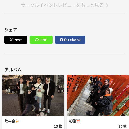
サークルイベントレビューをもっと見る
シェア
Post
LINE
facebook
アルバム
飲み会🍻
初詣⛩️
19 枚
16 枚