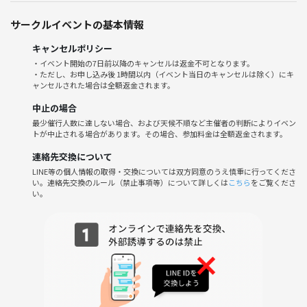
もちろん席替えもキッチリ行います！
サークルイベントの基本情報
キャンセルポリシー
🌟みんなで一緒に楽しみましょ〜！
・イベント開始の7日前以降のキャンセルは返金不可となります。
・ただし、お申し込み後 1時間以内（イベント当日のキャンセルは除く）にキ
ャンセルされた場合は全額返金されます。
🌟終わったらお時間ある方で竹下通りへ一緒にクレープ食べに行きませ
んか😋
中止の場合
あの甘〜い香りに誘われちゃうんです…
最少催行人数に達しない場合、および天候不順など主催者の判断によりイベン
トが中止される場合があります。その場合、参加料金は全額返金されます。
連絡先交換について
お酒以外持ち込みOK！
LINE等の個人情報の取得・交換については双方同意のうえ慎重に行ってくださ
少しですがお菓子を用意致します🍪🍬
い。連絡先交換のルール（禁止事項等）について詳しくは
こちら
をご覧くださ
い。
【持ち物】
・キャップ付きの飲み物
・ボードゲーム(任意)