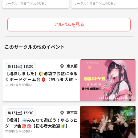
サークル：マヨ中(なか)の集い
サークル：マヨ中(なか)の集い
アルバムを見る
このサークルの他のイベント
東京都
8/11(火) 18:30
【増枠しました】🌔池袋でお盆にゆる
くボードゲーム会🏮【初心者大歓迎
🔰】
マヨ中(なか)の集い
東京都
8/15(土) 15:30
【横浜】🐳みんなで遊ぼう！ゆるっと
ダーツ会🎯🎯【初心者大歓迎🔰】
マヨ中(なか)の集い