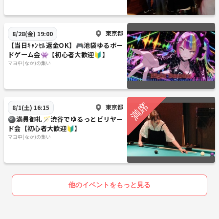
東京都
8/28(金) 19:00
【当日ｷｬﾝｾﾙ返金OK】🎮池袋ゆるボー
ドゲーム会👾【初心者大歓迎🔰】
マヨ中(なか)の集い
東京都
8/1(土) 16:15
🎱満員御礼🪄渋谷でゆるっとビリヤー
ド会【初心者大歓迎🔰】
マヨ中(なか)の集い
他のイベントをもっと見る