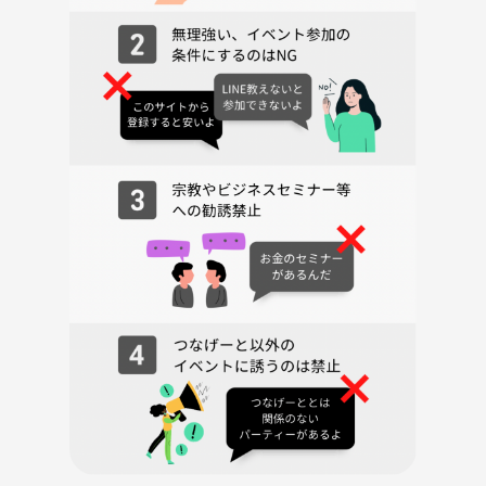
⚠️注意事項⚠️
・ボードゲームには傷をつけたり、汚したりしないように気を付けてく
ださい。
・ビジネス勧誘、過度なナンパやセクハラ行為、など相手が迷惑と感じ
る行為は禁止としています。
※MLM、投資不動産、保険、宗教、タワマンパーティー、知り合い主催
の街コン、経済セミナーなどなど。。
・万が一、被害にあった場合は直ちに報告してください。迅速に厳しい
対応をとります。
・当イベント主催者である私、その他常連さんやお手伝いさん含めて、
マルチや宗教団体などとは一切関係ございません。