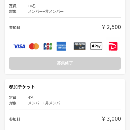
◆プロジェクトL
定員
10名
◆注文の多いハンバーガー店
対象
メンバー+非メンバー
◆ミッドナイトカクテル
◆宝石がいっぱい
￥2,500
◆ベルラッティ
参加料
◆ロイヤルターフ
などなど、その他多数。
豊富に揃えております❣️
募集終了
参加チケット
定員
4名
対象
メンバー+非メンバー
￥3,000
参加料