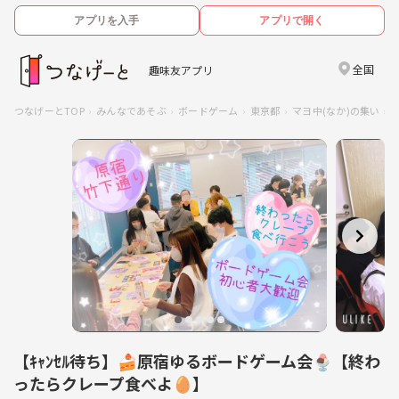
アプリを入手
アプリで開く
全国
趣味友アプリ
つなげーとTOP
みんなであそぶ
ボードゲーム
東京都
マヨ中(なか)の集い
【ｷｬﾝｾﾙ待ち】🍰原宿ゆるボードゲーム会🍨【終わ
ったらクレープ食べよ🥚】