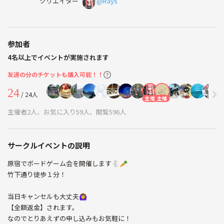
クリエイター
@Rays
参加者
4名以上でイベントが実施されます
友達の分のチケットも購入可能！！
24
/ 24人
主催
主催
主催者2人、お気に入り59人、閲覧596人
サークルイベントの説明
原宿でボードゲーム会を開催します🐇🥕
竹下通り徒歩１分！
当日キャンセルも大丈夫🙆‍♀️
【全額返金】されます。
なのでとりあえずの申し込みもお気軽に！