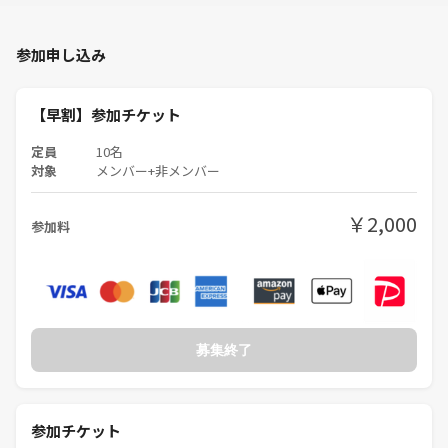
⚠️ボードゲーム経験の浅い参加者さんがボードゲームを嫌いになるよう
な行動や発言はお控えください！
参加申し込み
【早割】参加チケット
【用意してるボードゲーム】
定員
10名
対象
メンバー+非メンバー
◆ジャストONE
◆DiXit
￥2,000
参加料
◆こねこばくはつ
◆タイムボム
◆犯人は踊る
◆もぐらポーカー
◆キューバーズ
◆ミラリス
募集終了
◆ぽっぷんツートンソウル
◆フジヤマクリエイト
◆ディセプション
◆タイガー&ドラゴン
参加チケット