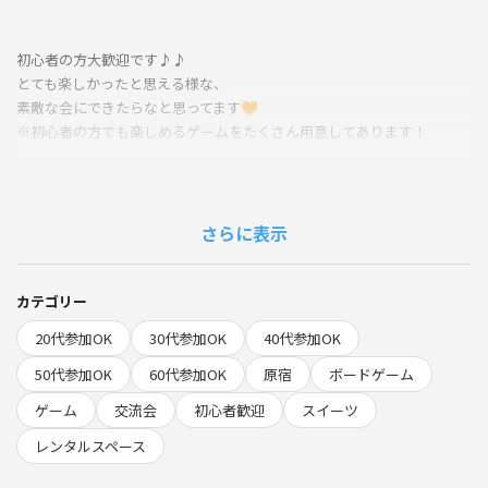
初心者の方大歓迎です♪♪
とても楽しかったと思える様な、
素敵な会にできたらなと思ってます🧡
※初心者の方でも楽しめるゲームをたくさん用意してあります！
レンタルスペースを貸し切り！
広くて綺麗なお部屋です✨✨
さらに表示
当日はテーブルを3つ〜4つに分けて、
それぞれ遊んでいきましょう🙌🏻
カテゴリー
少人数から大勢でも楽しめるゲームもあり！
20代参加OK
30代参加OK
40代参加OK
進行は、お任せあれっ✌🏻
50代参加OK
60代参加OK
原宿
ボードゲーム
ゲーム
交流会
初心者歓迎
スイーツ
ボードゲームはこちらで用意を致しますが、
持ち込みは自由です🙆‍♀️
レンタルスペース