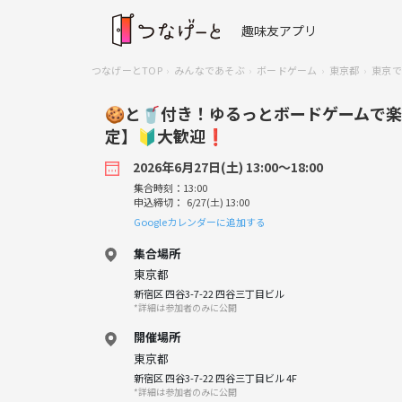
趣味友アプリ
つなげーとTOP
みんなであそぶ
ボードゲーム
東京都
東京で
🍪と🥤付き！ゆるっとボードゲームで楽
定】🔰大歓迎❗️
2026年6月27日(土) 13:00〜18:00
集合時刻：13:00
申込締切： 6/27(土) 13:00
Googleカレンダーに追加する
集合場所
東京都
新宿区 四谷3-7-22 四谷三丁目ビル
*詳細は参加者のみに公開
開催場所
東京都
新宿区 四谷3-7-22 四谷三丁目ビル 4F
*詳細は参加者のみに公開