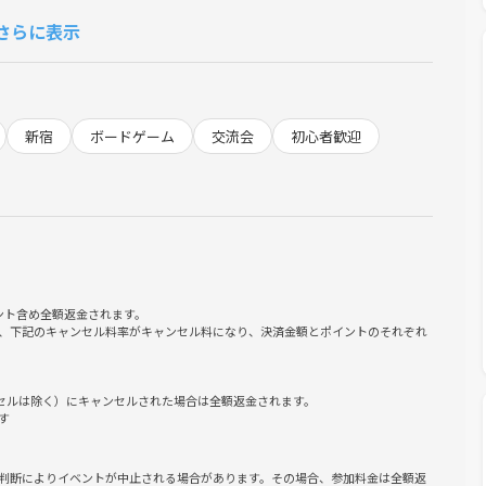
さらに表示
新宿
ボードゲーム
交流会
初心者歓迎
ょう。
ント含め全額返金されます。
ムな雰囲気を大切にしています。
、下記のキャンセル料率がキャンセル料になり、決済金額とポイントのそれぞれ
る場を目指しています。
ンセルは除く）にキャンセルされた場合は全額返金されます。
す
判断によりイベントが中止される場合があります。その場合、参加料金は全額返