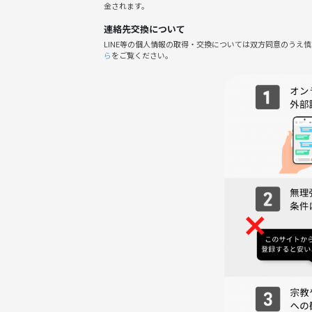
金されます。
お菓子と1ドリンク付き！
連絡先交換について
LINE等の個人情報の取得・交換については双方同意のうえ
ら
をご覧ください。
⚠️注意事項⚠️
・主催のぷらいとは当日参加せず
別の方が主催となる可能性があります。
🈲禁止事項
以下の行為はご遠慮ください。
・途中入退室OK、飲食物の持ち込み可
・勧誘や営業、しつこいナンパ、暴言など
・過度なナンパ行為や迷惑行為🚨
・男性から女性を個別LINEで食事等へ誘う行為！
→断るのが気まずくなりますのでやめましょう！
⚠️嫌な思いや、被害に遭われた方は必ず、運営までご