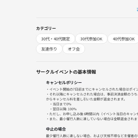
◆当日の流れ
参加者同士で自己紹介
カテゴリー
30代・40代限定
30代参加OK
40代参加OK
その後、グループに分かれてゲームを開始！
友達作り
オフ会
途中で休憩を挟みながら、楽しい時間を共有しまし
途中参加退出OKです！
サークルイベントの基本情報
飲食物・ボードゲームの持ち込みOKです！
キャンセルポリシー
・イベント開始の7日前までにキャンセルされた場合はポイ
初めての方も、みんなが楽しめるようにアットホー
・それ以降にキャンセルされた場合は、事前決済金額のうち
からキャンセル料を差し引いた金額が返金されます。
・当日まで0%
ゲームを通じて、自然と会話が生まれ、笑顔が溢れ
・翌日以降: 100%
・ただし、お申し込み後 6時間以内（イベント当日のキャ
・また、最小催行人数に達していない場合は全額返金されま
【参加費について】
中止の場合
チケット料金＋現地で設備利用料1500円
最少催行人数に達しない場合、および天候不順など主催者の