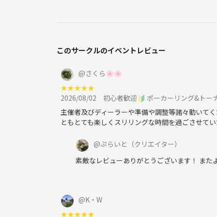
このサークルのイベントレビュー
@
さくら🌸🌸
★
★
★
★
★
2026/08/02
初心者歓迎🔰 ポーカーリング&トー
主催者及びディーラーや準備や調整等諸々動いてく
ともとても楽しくスリリングな時間を過ごさせてい
@
ぷらいと
（クリエイター）
素敵なレビューありがとうございます！ また
@
K・W
★
★
★
★
★