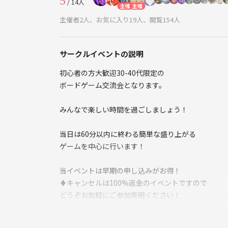
5
/ 14人
主催
主催
主催者2人、お気に入り19人、閲覧154人
サークルイベントの説明
初心者の方大歓迎30-40代限定の
ボードゲーム交流会となります。
みんなで楽しい時間を過ごしましょう！
当日は60分以内に終わる簡単な盛り上がる
ゲームを中心に行います！
当イベントは早期の申し込みがお得！
♦️キャンセルは100%返金のイベントですので
どうぞお気軽にご参加表明ください！
⚠️イベント前日までに最小開催人数に達しなかった