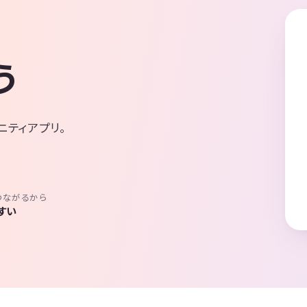
う
ニティアプリ。
つながるから
すい