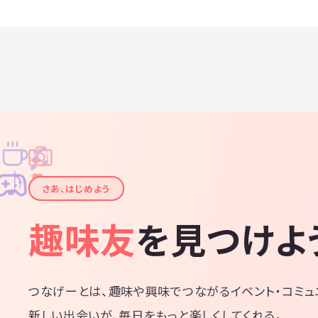
♫
✧
✦
✦
♪
✧
さあ、はじめよう
趣味友
を見つけよ
つなげーとは、趣味や興味でつながるイベント・コミュ
新しい出会いが、毎日をもっと楽しくしてくれる。