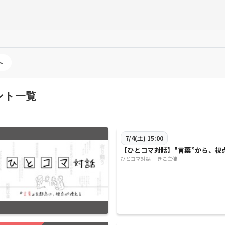
ト
ント一覧
7/4(土) 15:00
【ひとコマ対話】"言葉”から、視
ひとコマ対話 -きこ主催-