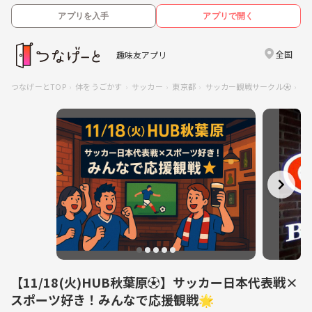
アプリを入手
アプリで開く
全国
趣味友アプリ
つなげーとTOP
体をうごかす
サッカー
東京都
サッカー観戦サークル⚽️
【
【11/18(火)HUB秋葉原⚽️】サッカー日本代表戦×
スポーツ好き！みんなで応援観戦🌟