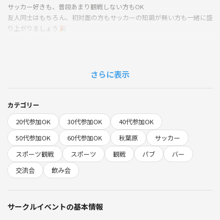
サッカー好きも、普段あまり観戦しない方もOK
友人同士はもちろん、初対面の方もサッカーの知識が無い方も一緒に盛
り上がりましょう🎉
【こんな方にオススメ】
・スポーツ観戦でもっと盛り上がりたい！
・サッカー知識はなくても雰囲気を体験したい！
さらに表示
・仕事終わりにリフレッシュしたい！
・スポーツ好きの友だちが欲しい！
カテゴリー
◆当日の流れ
20代参加OK
30代参加OK
40代参加OK
・18:50～ お店の前に集合&受付
・19:00～ 自己紹介＆乾杯タイム
50代参加OK
60代参加OK
秋葉原
サッカー
・19:15～ 日本代表vsボリビア代表を応援！
スポーツ観戦
スポーツ
観戦
パブ
バー
・21:20頃 現地解散👋
交流会
飲み会
◆料金
イベント参加費(ここでの事前決済)
＋HUBスポーツ観戦コース(3000円)
サークルイベントの基本情報
＋さらに飲みたい食べたい方は、キャッシュオンで追加でどうぞ！