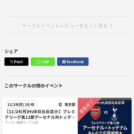
サークルイベントレビューをもっと見る
シェア
Post
LINE
facebook
このサークルの他のイベント
東京都
11/24(月) 18:45
【11/24(月)HUB日比谷店⚽️】プレミ
アリーグ第12節アーセナル対トッテナ
ム(再)！みんなで応援観戦🌟
サッカー観戦サークル⚽️