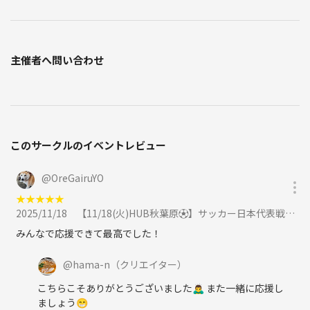
主催者へ問い合わせ
このサークルのイベントレビュー
@
OreGairuYO
★
★
★
★
★
2025/11/18
【11/18(火)HUB秋葉原⚽️】サッカー日本代表戦×スポーツ好き！みんなで応援観戦🌟に参加
みんなで応援できて最高でした！
@
hama-n
（クリエイター）
こちらこそありがとうございました🙇‍♂️ また一緒に応援し
ましょう😁