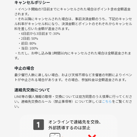
キャンセルポリシー
※HUBスポーツ観戦コースの3000円は当日現金で集めます！
・イベント開始の7日前までにキャンセルされた場合はポイント含め全額返金
されます。
・それ以降にキャンセルされた場合は、事前決済金額のうち、下記のキャンセ
⚠️注意事項⚠️
ル料率がキャンセル料になり、決済金額とポイントのそれぞれからキャンセル
下記の行為はご遠慮ください。
料を差し引いた金額が返金されます。
・6日前から3日前まで: 30%
・勧誘・営業・告知・引き抜き・しつこいナンパ・暴言など
・2日前: 50%
・過度なナンパ行為や迷惑行為
・前日: 80%
・当日: 100%
・開催内容や風景写真、動画のSNS等への無許可投稿
・ただし、お申し込み後 1時間以内にキャンセルされた場合は全額返金されま
す。
本気で応援したい人も、パブの雰囲気を楽しみたい人も大歓迎です🔥
中止の場合
一緒にHUBで、興奮と一体感をその場で味わいませんか？ご参加お待ち
最少催行人数に達しない場合、および天候不順など主催者の判断によりイベン
しています⚽️
トが中止される場合があります。その場合、参加料金は全額返金されます。
連絡先交換について
LINE等の個人情報の取得・交換については双方同意のうえ慎重に行ってくださ
い。連絡先交換のルール（禁止事項等）について詳しくは
こちら
をご覧くださ
い。