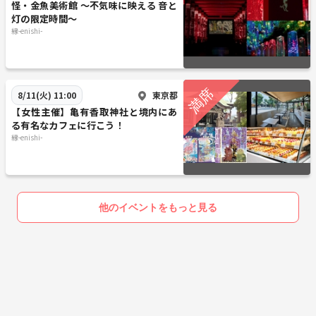
怪・金魚美術館 ～不気味に映える 音と
灯の限定時間～
縁-enishi-
東京都
8/11(火) 11:00
【女性主催】亀有香取神社と境内にあ
る有名なカフェに行こう！
縁-enishi-
他のイベントをもっと見る