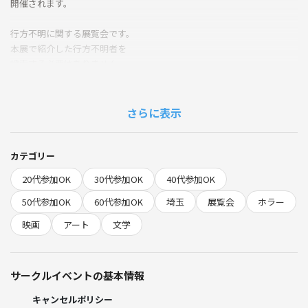
開催されます。
行方不明に関する展覧会です。
本展で紹介した行方不明者を
捜索する必要はありません。
この展示はフィクションです。
別途、チケット代2000円かかります。
さらに表示
事前にネットで各自チケット取っていただきます。
雨の場合も室内なので決行します。
カテゴリー
20代参加OK
30代参加OK
40代参加OK
遅れて参加する場合は、どの辺にいるかお伝えするので、自力で探して
いただく形になります。
50代参加OK
60代参加OK
埼玉
展覧会
ホラー
途中離脱okです！その際は、主催に一言お願いします。
映画
アート
文学
注意事項
サークルイベントの基本情報
・マルチや勧誘など禁止です！もし、された場合は、主催にご連絡よろ
キャンセルポリシー
しくお願い致します。