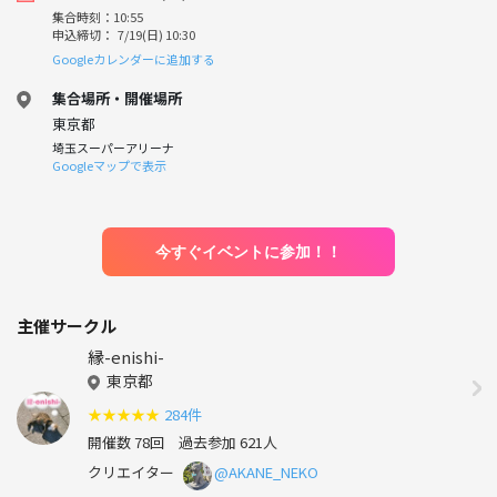
集合時刻：10:55
申込締切： 7/19(日) 10:30
Googleカレンダーに追加する
集合場所・開催場所
東京都
埼玉スーパーアリーナ
Googleマップで表示
今すぐイベントに参加！！
主催サークル
縁-enishi-
東京都
★
★
★
★
★
284件
開催数 78回
過去参加 621人
クリエイター
@AKANE_NEKO