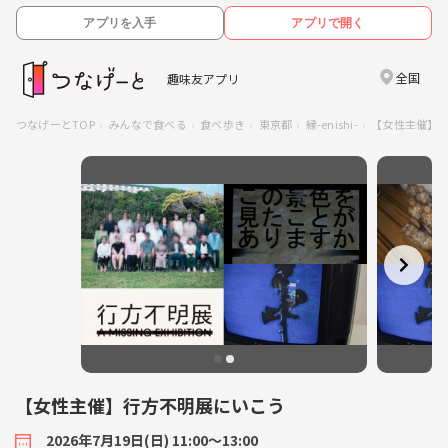
アプリを入手
アプリで開く
全国
趣味友アプリ
つなげーとTOP
みんなで食べる
食べ歩き
東京都
縁-enishi-
【女性主催】
【女性主催】行方不明展にいこう
2026年7月19日(日) 11:00〜13:00