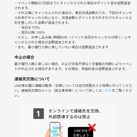
・イベント開始の7日前までにキャンセルされた場合はポイント含め全額返金
・しつこいナンパや待ち合わせ禁止です！
されます。
・人の話をやたら否定したり、人の話を聞かないのもお控えください。
・それ以降にキャンセルされた場合は、事前決済金額のうち、下記のキャンセ
ル料率がキャンセル料になり、決済金額とポイントのそれぞれからキャンセル
・刺々しい発言や攻撃的な発言をされる方にはお帰りいただきます。運
料を差し引いた金額が返金されます。
営に通報し、サークル退会とブロックの処置を取らせていただきます。
・当日まで0%
・他サークルの勧誘や引き抜きも禁止です！
・翌日以降: 100%
・ただし、お申し込み後 1時間以内（イベント当日のキャンセルは除く）にキ
ャンセルされた場合は全額返金されます。
・また、最小催行人数に達していない場合は全額返金されます
中止の場合
最少催行人数に達しない場合、および天候不順など主催者の判断によりイベン
トが中止される場合があります。その場合、参加料金は全額返金されます。
連絡先交換について
LINE等の個人情報の取得・交換については双方同意のうえ慎重に行ってくださ
い。連絡先交換のルール（禁止事項等）について詳しくは
こちら
をご覧くださ
い。