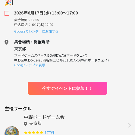
🎉】
2026年6月17日(水) 13:00〜17:00
集合時刻：12:55
申込締切： 6/17(水) 12:00
Googleカレンダーに追加する
集合場所・開催場所
東京都
ボードゲームスペース BOARDWAY(ボードウェイ)
中野区中野5-32-25 浜谷第二ビル201 BOARDWAY(ボードウェイ)
Googleマップで表示
今すぐイベントに参加！！
主催サークル
中野ボードゲーム会
東京都
★
★
★
★
★
177件