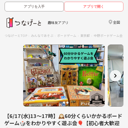
アプリを入手
アプリで開く
全国
趣味友アプリ
つなげーとTOP
みんなであそぶ
ボードゲーム
東京都
中野ボードゲーム会
【6/17(水)13〜17時】🕰️60分くらいかかるボード
ゲーム🎲をわかりやすく遊ぶ会🎈【初心者大歓迎