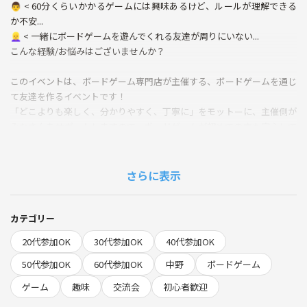
👨 < 60分くらいかかるゲームには興味あるけど、ルールが理解できる
か不安...
👱‍♀️ < 一緒にボードゲームを遊んでくれる友達が周りにいない...
こんな経験/お悩みはございませんか？
このイベントは、ボードゲーム専門店が主催する、ボードゲームを通じ
て友達を作るイベントです！
「どこよりも楽しく、分かりやすく、丁寧に」をモットーに、主催側が
みなさんをサポートしますので、ボードゲームが初めての方も安心して
お楽しみいただけます！
🤷‍♂️ < 以前に別のお店で挑戦したときはルール説明が一方的であまり楽
さらに表示
しめなかった...
なんてお悩みも大丈夫！
ぜひ本イベントでチャレンジしてみましょう！
カテゴリー
20代参加OK
30代参加OK
40代参加OK
会場は中野駅から徒歩3分なのでアクセスも抜群！
おひとりでの参加も大歓迎！
50代参加OK
60代参加OK
中野
ボードゲーム
チケット代に会場利用料も含まれておりますので、追加の費用はござい
ゲーム
趣味
交流会
初心者歓迎
ません！