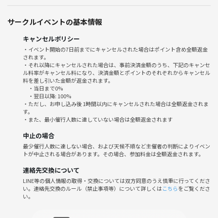
ぜひこの機会をお見逃しなく！！！
サークルイベントの基本情報
---------------------------
キャンセルポリシー
・イベント開始の7日前までにキャンセルされた場合はポイント含め全額返金
開催時間：6/17(水) 13〜17時
されます。
会場：中野駅北口より徒歩3分 ボードゲーム専門店BOARDWAY(ボード
・それ以降にキャンセルされた場合は、事前決済金額のうち、下記のキャンセ
ル料率がキャンセル料になり、決済金額とポイントのそれぞれからキャンセル
ウェイ)
料を差し引いた金額が返金されます。
東京都中野区中野5-32-25 浜谷第二ビル201
・当日まで0%
https://boardway.jp/
・翌日以降: 100%
・ただし、お申し込み後 1時間以内にキャンセルされた場合は全額返金されま
す。
飲食物持ち込みOK！(アルコールNG)
・また、最小催行人数に達していない場合は全額返金されます
中止の場合
---------------------------
最少催行人数に達しない場合、および天候不順など主催者の判断によりイベン
トが中止される場合があります。その場合、参加料金は全額返金されます。
イベント画像のゲームはあくまで候補のひとつです。
連絡先交換について
必ず本イベントでそれらが遊べるわけではございません。
LINE等の個人情報の取得・交換については双方同意のうえ慎重に行ってくださ
い。連絡先交換のルール（禁止事項等）について詳しくは
こちら
をご覧くださ
⚠️注意事項⚠️
い。
・ビジネス/宗教の勧誘やナンパはご遠慮ください。発見次第ご退出い
ただきます。(この場合返金はいたしません)