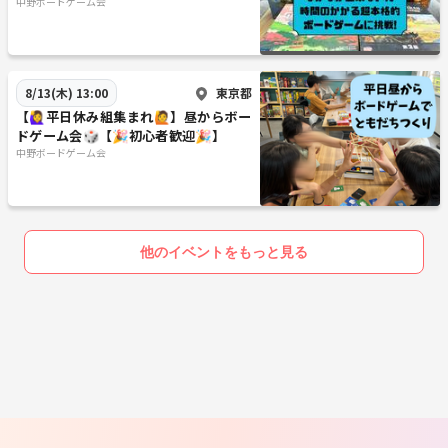
れ！】
中野ボードゲーム会
東京都
8/13(木) 13:00
【🙋‍♀️平日休み組集まれ🙋】昼からボー
ドゲーム会🎲【🎉初心者歓迎🎉】
中野ボードゲーム会
他のイベントをもっと見る