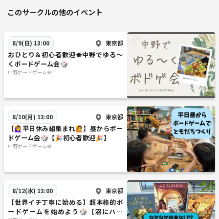
このサークルの他のイベント
東京都
8/9(日) 13:00
おひとり＆初心者歓迎☀️中野でゆる〜
くボードゲーム会🎲
中野ボードゲーム会
東京都
8/10(月) 13:00
【🙋‍♀️平日休み組集まれ🙋】昼からボー
ドゲーム会🎲【🎉初心者歓迎🎉】
中野ボードゲーム会
東京都
8/12(水) 13:00
【世界イチ丁寧に始める】超本格的ボ
ードゲームを始めよう🎲【沼にハマ