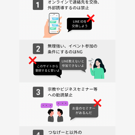
・本イベントにおいて、あくまでボードゲームは「みんなと仲良くなる
ためのツール」です。熱中するあまり、他参加者が不快になるような言
動がないようお気をつけください。
・ゲーム選びやルール説明は、基本的に主催も介入させていただきま
す。大半の対人トラブルの原因はこの部分で発生するためですのでご了
承ください。もちろん皆さんのご希望を加味したうえで提案させていた
だきます。
・本イベントで遊ぶゲームは、少しルール説明量の多い選びとなりま
す。外国語話者の方のご参加ももちろん可能ですが、どうしても少し難
しい単語も交えた日本語での説明となりますためご注意ください。
・会場には本イベント以外にもご利用者がいます。過度な大声でのおし
ゃべりなど、主催から注意をする場合がございます。
・その他お困り事がありましたら、お気軽に主催までご連絡ください。
みなさんが最大限楽しめるよう、全力でサポートさせていただきます！