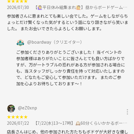
★
★
★
★
★
2026/07/30
【🙋‍♀️平日休み組集まれ🙋】昼からボードゲーム会🎲【🎉初心者歓迎🎉】に参加
参加者さんに恵まれとても楽しい会でした。ゲームをしながらち
ょっとだけ賢くなった気がするという話になり頷きながら笑いま
した。 またお会いできたらよろしくお願いします。
@
boardway
（クリエイター）
ご参加くださりありがとうございました！ 当イベントの
参加者様はありがたいことに皆さんとても良い方ばかりで
すが、万が一トラブルの恐れがある方が参加される場合に
も、当スタッフがしっかり責任を持って対応いたしますの
で、どなたもご安心して参加いただけます。 またのご参
加を心よりお待ちしております〜！
@
eZ0xnp
★
★
★
★
★
2026/07/22
【7/22(水)13〜17時】🕰️60分くらいかかるボードゲーム🎲をわかりやすく遊ぶ会🎈【初心者大歓迎🎉】に参加
店長さんはじめ、他の参加された方たちもボドゲが大好きな優し