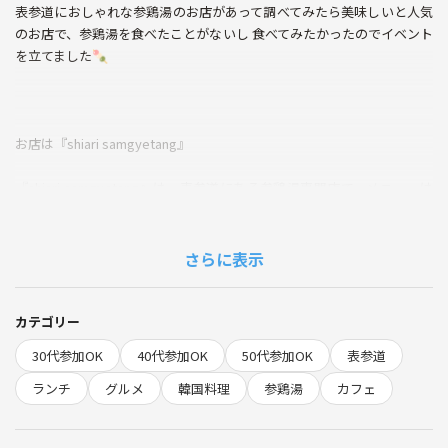
表参道におしゃれな参鶏湯のお店があって調べてみたら美味しいと人気
のお店で、参鶏湯を食べたことがないし 食べてみたかったのでイベント
を立てました🍡
お店は『shiari samgyetang』
『shiari samgyetang』は、表参道にある参鶏湯専門店で、メニューは
「超濃厚日本式参鶏湯（おかず6種類付き）」2700円のみ、もち米を詰
めた丸鶏と高麗人参などの薬膳食材を合わせて煮込んだ滋味深いスープ
と8時間かけてじっくり煮込んだ濃厚な鶏白湯スープを合わせて、食材
さらに表示
の風味とコク、旨みが凝縮された一品で、スプーンで崩れるほど柔らか
く煮込んだ丸鶏も絶品、希望すればライスも無料で付けられ、薬味も3
種類あり自分好みの味変もできる美味しく身体にいい参鶏湯をコンクリ
カテゴリー
ート打ち放しでカウンター席のみの無機質でおしゃれな空間でいただけ
30代参加OK
40代参加OK
50代参加OK
表参道
ます🍭
ランチ
グルメ
韓国料理
参鶏湯
カフェ
表参道駅A2出口徒歩約5分