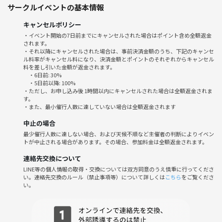
https://tabelog.com/tokyo/A1306/A130602/13286336/
サークルイベントの基本情報
キャンセルポリシー
メニューは参鶏湯(おかず６種付き、ご飯 無料) 2700円のみ
・イベント開始の7日前までにキャンセルされた場合はポイント含め全額返金
されます。
・それ以降にキャンセルされた場合は、事前決済金額のうち、下記のキャンセ
ル料率がキャンセル料になり、決済金額とポイントのそれぞれからキャンセル
6種類のおかずは、参鶏湯の鶏出汁でじっくり煮込んだり隠し味に魚醤
料を差し引いた金額が返金されます。
・6日前: 30%
を入れたりした、「もやしナムル」「紫キャベツのシュークルート」
・5日前以降: 100%
「長ネギのヴィネグレット」「温玉韓国風」「白菜キムチ」「キャロッ
・ただし、お申し込み後 1時間以内にキャンセルされた場合は全額返金されま
す。
トラペ」です🍰
・また、最小催行人数に達していない場合は全額返金されます
中止の場合
最少催行人数に達しない場合、および天候不順など主催者の判断によりイベン
トが中止される場合があります。その場合、参加料金は全額返金されます。
カウンター席で 4人だとみんなで会話ができないと思うので人数は３人
です
連絡先交換について
LINE等の個人情報の取得・交換については双方同意のうえ慎重に行ってくださ
い。連絡先交換のルール（禁止事項等）について詳しくは
こちら
をご覧くださ
い。
お店に１時間ぐらいしかいれないので、みなさんの都合が良ければラン
チのあとにカフェに行こうと思ってます