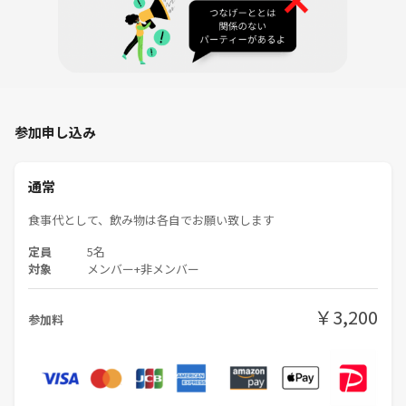
イベント直前にキャンセルが発生した場合は最少催行人数に関わらずイ
ベントを実施 致しますのでご了承ください
少人数のサークルなのでキャンセルは出来るだけ直前にならないように
してください
参加申し込み
通常
🪴禁止事項🪴
食事代として、飲み物は各自でお願い致します
営業・勧誘・ナンパ
他の参加者が不快に思うこと
定員
5名
連絡なしの不参加
対象
メンバー+非メンバー
￥3,200
参加料
諸事情により参加をお断りする場合がございますのでご了承ください