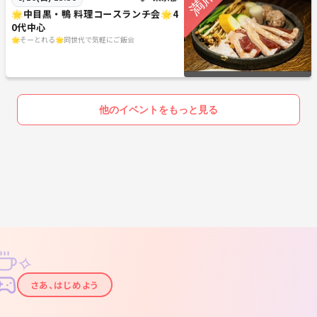
🌟中目黒・鴨 料理コースランチ会🌟4
0代中心
🌟そーとれる🌟同世代で気軽にご飯会
他のイベントをもっと見る
✧
✦
さあ、はじめよう