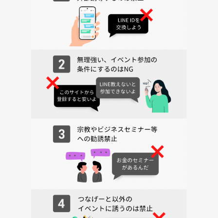
１度 行ってみたいので、みなさんと行けたら嬉しいです🌿
🪴お知らせ🪴
年齢幅は30代後半〜50代前半です
女性が１人にならないようにした方がいいと思うので参加される方は性
別の表示をお願いします
あと待ち合わせのときに名前がわかった方がいいので、名前が初期設定
の方は当日に呼んで欲しい呼び方を教えてください
友達感覚がいいし不慣れな部分や至らぬ点があると思いますので、参加
費の500円はいただきません