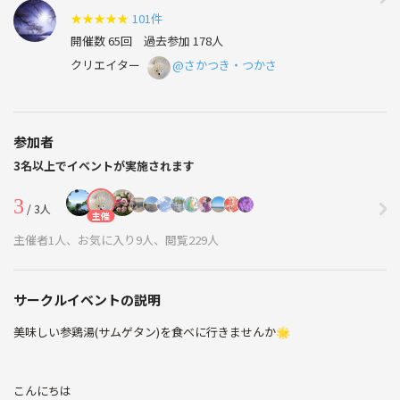
★
★
★
★
★
101件
開催数 65回
過去参加 178人
クリエイター
@さかつき・つかさ
参加者
3名以上でイベントが実施されます
3
/ 3人
主催
主催者1人、お気に入り9人、閲覧229人
サークルイベントの説明
美味しい参鶏湯(サムゲタン)を食べに行きませんか🌟
こんにちは