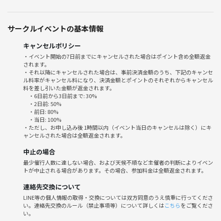
遊びます🎲
✔️初心者さん・未経験者さん大歓迎🔰
サークルイベントの基本情報
✔️お一人参加OK（初参加多数）
✔️説明はゆっくり丁寧にフォローします🙆‍♂️
キャンセルポリシー
✔️年齢・経験問わず参加しやすい雰囲気
・イベント開始の7日前までにキャンセルされた場合はポイント含め全額返金
されます。
✔️勝ち負けガチなし「楽しさ重視」🎵
・それ以降にキャンセルされた場合は、事前決済金額のうち、下記のキャンセ
✔️イベント主催側も一緒に遊び、楽しみます！
ル料率がキャンセル料になり、決済金額とポイントのそれぞれからキャンセル
料を差し引いた金額が返金されます。
・6日前から3日前まで: 30%
・2日前: 50%
実際に初参加・一人参加の方が多いので、自然と会話に入れる空気感で
・前日: 80%
・当日: 100%
す👌
・ただし、お申し込み後 1時間以内（イベント当日のキャンセルは除く）にキ
「ちゃんと馴染めるかな？」という心配も大丈夫🔰
ャンセルされた場合は全額返金されます。
「楽しませる」より“一緒に楽しむ”空気を大事にしています😊
中止の場合
最少催行人数に達しない場合、および天候不順など主催者の判断によりイベン
🌱 気分転換やリフレッシュに、ぜひ気軽に遊びに来てください✨
トが中止される場合があります。その場合、参加料金は全額返金されます。
連絡先交換について
🌙 イベント終了後、希望者で2次会もあります！
LINE等の個人情報の取得・交換については双方同意のうえ慎重に行ってくださ
い。連絡先交換のルール（禁止事項等）について詳しくは
こちら
をご覧くださ
ボドゲで仲良くなった人と、ゆっくり話せる時間です🍻
い。