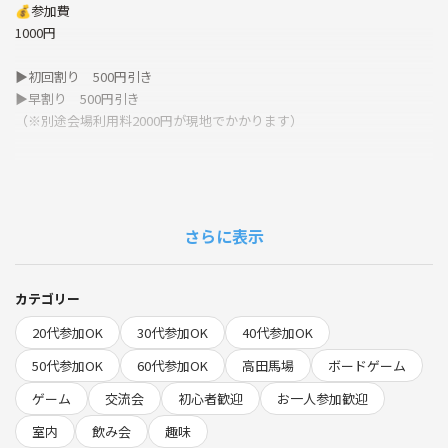
💰参加費
1000円
▶︎初回割り 500円引き
▶︎早割り 500円引き
（※別途会場利用料2000円が現地でかかります）
【こんな会です💡】
「ボードゲーム興味あるけどやったことない…」
さらに表示
「つなげーと初めて使うけどどのイベント行ったらいいだろう？」
「休みの日、なにしようかな」
「一人で行っても大丈夫かな？」
カテゴリー
「ガチな雰囲気はちょっと苦手…」
20代参加OK
30代参加OK
40代参加OK
そんな方にぴったりの、ゆるく楽しむためのボドゲ会です😊
50代参加OK
60代参加OK
高田馬場
ボードゲーム
梅雨の時期でも気軽に楽しめる、室内でゆったり過ごせるイベントです
ゲーム
交流会
初心者歓迎
お一人参加歓迎
☔️🎲
難しいゲームや重たい雰囲気はなく、軽くて盛り上がるゲームを中心に
室内
飲み会
趣味