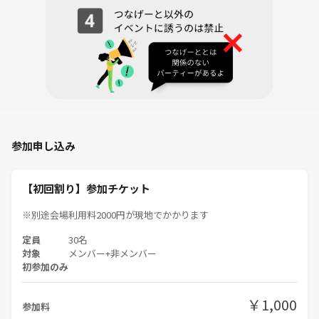
ださい。
・個人間の連絡先の交換などは各々の責任でお願いします。
・風景写真や動画のSNS等への無許可投稿
・当主催イベント以外の他の主催者イベントやサークルへの人の引き抜
き、勧誘行為
・主催者の注意に従わない方は退室していただきます。
※ボードゲームはじめての方や経験の浅い方へ対し、強い口調、高圧的
な態度、ミスしたことへの指摘、非難、誹謗、中傷、特に発言を遮るこ
参加申し込み
とはお控えください。
みんなで楽しめるやさしい会になるようにご協力をお願い致します。
【初回割り】参加チケット
相手が迷惑と感じる迷惑行為は全て禁止しており即出入り禁止となりま
す。
※別途会場利用料2000円が現地でかかります
そのような行為が見られた場合、運営までご一報ください。
定員
30名
対象
メンバー+非メンバー
🌱気が向いたら、ふらっと遊びに来てください😊
初参加のみ
￥1,000
参加料