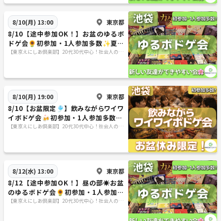
東京都
8/10(月) 13:00
8/10【途中参加OK！】お盆のゆるボ
ドゲ会🌻初参加・1人参加多数✨夏の
交流イベント♫
【東京えにしあ倶楽部】20代30代中心！社会人のた
めの“もうひとつの居場所”
東京都
8/10(月) 19:00
8/10【お盆限定🎐】飲みながらワイワ
イボドゲ会🍻初参加・1人参加多数✨
夏の交流イベント♫
【東京えにしあ倶楽部】20代30代中心！社会人のた
めの“もうひとつの居場所”
東京都
8/12(水) 13:00
8/12【途中参加OK！】昼の部☀️お盆
のゆるボドゲ会🌻初参加・1人参加多
数✨夏の交流イベント♫
【東京えにしあ倶楽部】20代30代中心！社会人のた
めの“もうひとつの居場所”