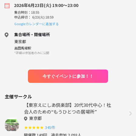
2026年6月23日(火) 19:00〜23:00
集合時刻：18:55
申込締切： 6/23(火) 18:59
Googleカレンダーに追加する
集合場所・開催場所
東京都
高田馬場駅
*詳細は参加者のみに公開
今すぐイベントに参加！！
主催サークル
【東京えにしあ倶楽部】20代30代中心！社
会人のための“もうひとつの居場所”
東京都
★
★
★
★
★
345件
開催数 149回
過去参加 2,093人