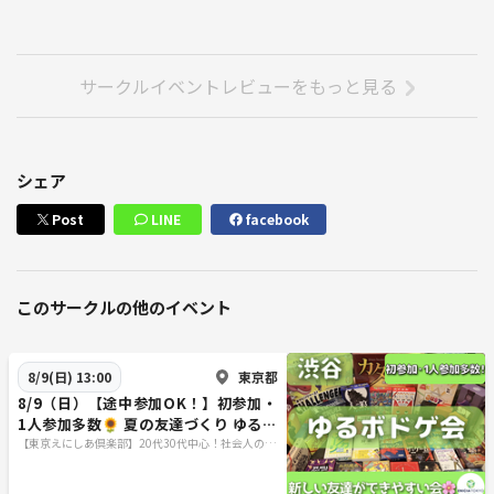
サークルイベントレビューをもっと見る
シェア
Post
LINE
facebook
このサークルの他のイベント
東京都
8/9(日) 13:00
8/9（日）【途中参加OK！】初参加・
1人参加多数🌻 夏の友達づくり ゆるボ
ドゲ会🎲
【東京えにしあ倶楽部】20代30代中心！社会人のた
めの“もうひとつの居場所”