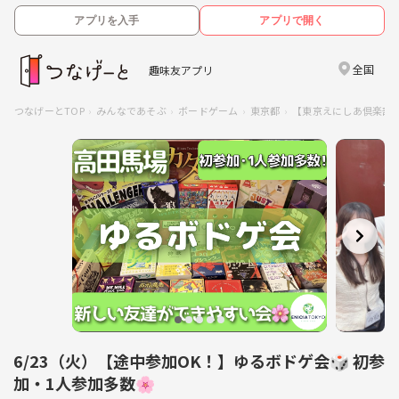
アプリを入手
アプリで開く
全国
趣味友アプリ
つなげーとTOP
みんなであそぶ
ボードゲーム
東京都
【東京えにしあ倶楽部】
6/23（火）【途中参加OK！】ゆるボドゲ会🎲 初参
加・1人参加多数🌸