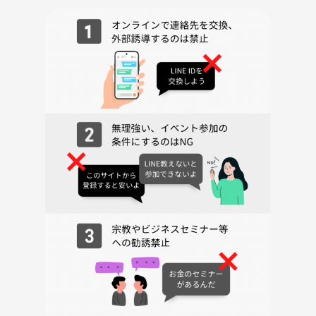
📅 他の日程も開催しています！
「予定が合わない…」という方は
サークルTOP → イベント一覧
から別日もチェックしてみてください✅
【禁止事項】
※下記内容を発見、発覚した際は、途中退出いただき、つなげーと運営
者に報告します※
（開催日以降も、参加者より申し出ありましたら、同様の対応としま
す）
・ナンパ、セクハラ、迷惑行為
・ネットワークビジネス及びその他のビジネスへ取り組まれている方、
事業家集団の方の参加
・宗教やBtoCの不動産、保険、金融商材の勧誘（事後も含めて、こちら
で出会った方への勧誘）
・煙草の臭い、口臭、体臭、過度な香水などについては特にご注意くだ
さい。
・ボードゲームには傷をつけたり、汚したりしないように気を付けてく