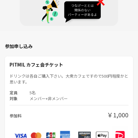
映画館に行きます。
（スマホの電源を切れるのが映画館のいいところ）
一週間のうち、
最低でも2回は新宿ピカデリーに行くほど
映画が生活の一部になっています。
参加申し込み
邦画が好きです。
でも、最近みて印象に残った映画は"プラダを着た悪魔2"です。
「美しい…」このひとことにつきます。
PITMIL カフェ会チケット
ドリンクは各自ご購入下さい。大衆カフェですので500円程度かと
あと、ドラマですけど
思います。
ネトフリの"地獄に落ちるわよ"もグロテスクで印象に残っています。
定員
5名
対象
メンバー+非メンバー
一番好きな映画は"メメント"です。
好きなドラマは"ベターコールソウル"です。
￥1,000
参加料
人見知りですが
映画の感想とかをお話できる人が欲しいと思っています。