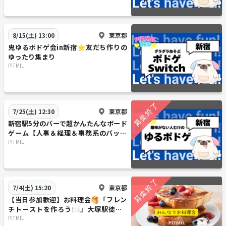
東京都
8/15(土) 13:00
鬼ゆるボドゲ会in新宿⭐友だち作りの
ゆったり集まり
PITMIL
東京都
7/25(土) 12:30
新宿駅5分のバーで超かんたんなボード
ゲーム【人事＆経理＆事務系のバック
オフィスのお仕事している人限定】
PITMIL
東京都
7/4(土) 15:20
【当日参加歓迎】お料理会🥞「フレン
チトーストを作ろう🍽️」大塚駅徒歩1
分おしゃれなお部屋『初参加大歓迎』
PITMIL