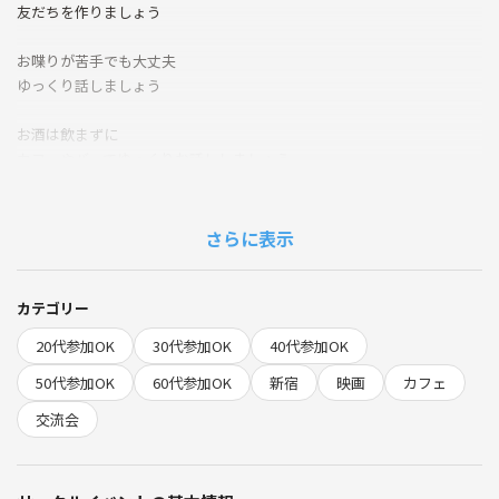
友だちを作りましょう
お喋りが苦手でも大丈夫
ゆっくり話しましょう
お酒は飲まずに
カフェやバーでゆっくりお話ししましょう
（もちろん飲みたい方はOKです）
ゆるっとした交流イベントです😊
さらに表示
-----------------------------------
カテゴリー
■日時・場所
20代参加OK
30代参加OK
40代参加OK
2026.05.29（金）19:00~
（遅刻も大丈夫ですよ）
50代参加OK
60代参加OK
新宿
映画
カフェ
集まってくれた方同士で
交流会
小一時間程度、軽ーくお話ししましょう。
新宿駅西口のカフェに集合しましょう