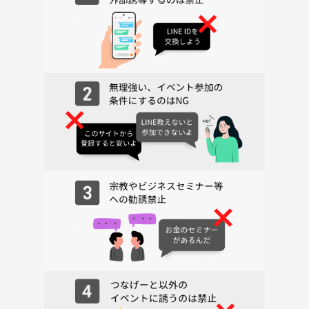
・20:30 平日ですので、遅くてもこれくらいの時間にはお開きにしま
しょう。
（もし余裕がある方がいれば、このあと新宿ピカデリーやTOHO新宿や
バルト9でサクッと1本映画見ましょう）
-----------------------------------
『自己紹介（当日はこんな感じでお話しましょう）』
このカフェ会（映画編）の主催について
PITMILのオーナーをしています
ばいちゃんと申します。31歳です。
普段はITの会社や法務事務所を経営しています。
毎日膨大なデジタル情報をさばいていると、
たまに頭がパンクしますwww
そんなときに私はデジタルデトックスとして