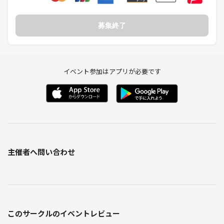
趣味はPITMILを開催することです。
募集終了
宜しくお願いします。
イベント参加はアプリが必要です
（↑こんな感じで自己紹介しましょうね、緊張せず）
-----------------------------------
⚠️注意事項⚠️
下記の行為はご遠慮ください。
・勧誘・営業・告知・引き抜き・しつこいナンパ・暴言など
主催者へ問い合わせ
・過度なナンパ行為や迷惑行為
・開催内容や風景写真、動画のSNS等への無許可投稿
サークルやイベントの輪を乱す行動をする方、運営側の指示に従ってい
ただけない方や運営側が参加者様としてふさわしくないと判断した方
は、参加をお断りする場合がございます。
このサークルのイベントレビュー
※PITMILはビジネス目的の参加者に対して非常に厳格な措置をとってい