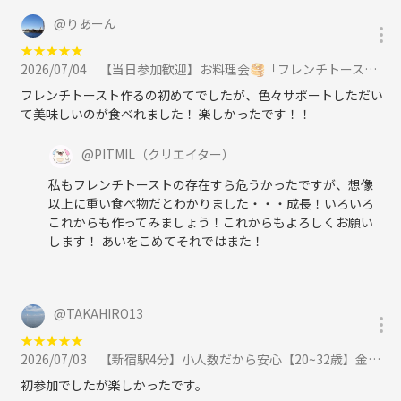
ます。結婚相談所・金融投資・人材紹介・稼げる系スクール・保険など
@
りあーん
の営業目的の参加者へは、PITMILの提携弁護士より業界流の対処を施し
★
★
★
★
★
ています。
2026/07/04
【当日参加歓迎】お料理会🥞「フレンチトーストを作ろう🍽️」大塚駅徒歩1分おしゃれなお部屋『初参加大歓迎』に参加
フレンチトースト作るの初めてでしたが、色々サポートしただい
て美味しいのが食べれました！ 楽しかったです！！
@
PITMIL
（クリエイター）
みんなで映画トークに花を咲かせて、
私もフレンチトーストの存在すら危うかったですが、想像
素敵な夜にしましょう
以上に重い食べ物だとわかりました・・・成長！いろいろ
これからも作ってみましょう！これからもよろしくお願い
ご参加お待ちしています🎥
します！ あいをこめてそれではまた！
@
TAKAHIRO13
★
★
★
★
★
2026/07/03
【新宿駅4分】小人数だから安心【20~32歳】金曜日にお話ししよう。かんたんボドゲ飲み会（ノンアルOK）に参加
初参加でしたが楽しかったです。