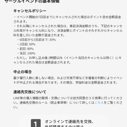
サークルイベントの基本情報
詳細は当日の15時くらいにお店をお伝えします
オーダーは各自にしましょうね。
キャンセルポリシー
・イベント開始の7日前までにキャンセルされた場合はポイント含め全額返金
-----------------------------------
されます。
・それ以降にキャンセルされた場合は、事前決済金額のうち、下記のキャンセ
ル料率がキャンセル料になり、決済金額とポイントのそれぞれからキャンセル
（追加情報）
料を差し引いた金額が返金されます。
【PITMIL 直近の映画関連イベントのご案内】
・6日前から3日前まで: 30%
■日暮里のバーで映画のお話をしよう
・2日前: 50%
・前日: 80%
【いまだけワンコイン500円】
・当日: 100%
2026年5月30日(土) 12:00〜15:30
・ただし、お申し込み後 1時間以内（イベント当日のキャンセルは除く）にキ
ャンセルされた場合は全額返金されます。
詳細はこちら
https://tunagate.com/circle/200858/events/533341
中止の場合
最少催行人数に達しない場合、および天候不順など主催者の判断によりイベン
-----------------------------------
トが中止される場合があります。その場合、参加料金は全額返金されます。
連絡先交換について
LINE等の個人情報の取得・交換については双方同意のうえ慎重に行ってくださ
◆ゆったりカフェ会（映画編）の流れ
い。連絡先交換のルール（禁止事項等）について詳しくは
こちら
をご覧くださ
・19:00 新宿駅西口のカフェに集合
い。
（遅刻でも大丈夫ですよ、お気をつけてお越しください）
・19:15 集まった方から自己紹介
・19:30 最近みた映画についてお話し。フリートークもしましょう。