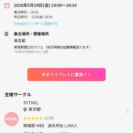
2026年5月29日(金) 19:00〜20:30
集合時刻：18:55
申込締切： 5/29(金) 18:00
Googleカレンダーに追加する
集合場所・開催場所
東京都
新宿駅西口のカフェ（当日詳細な店舗情報送ります）
*詳細は参加者のみに公開
今すぐイベントに参加！！
主催サークル
PITMIL
東京都
★
★
★
★
★
327件
開催数 90回
過去参加 1,066人