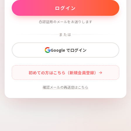
認証用のメールをお送りします
または
Google でログイン
初めての方はこちら（新規会員登録）
確認メールの再送信はこちら