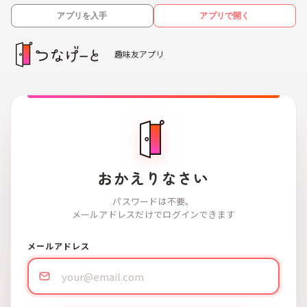
アプリを入手
アプリで開く
趣味友アプリ
おかえりなさい
パスワードは不要。
メールアドレスだけでログインできます
メールアドレス