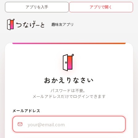
アプリを入手
アプリで開く
趣味友アプリ
おかえりなさい
パスワードは不要。
メールアドレスだけでログインできます
メールアドレス