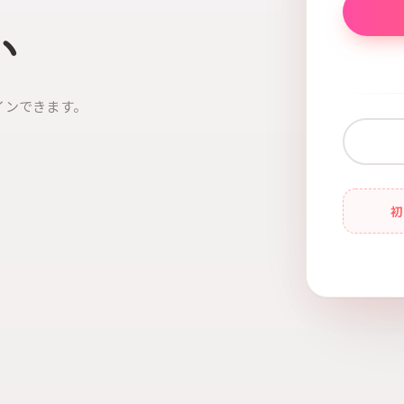
い
インできます。
初