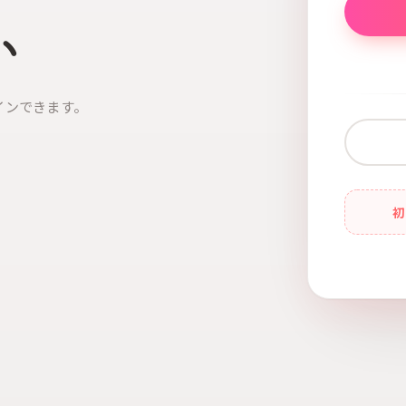
い
インできます。
初