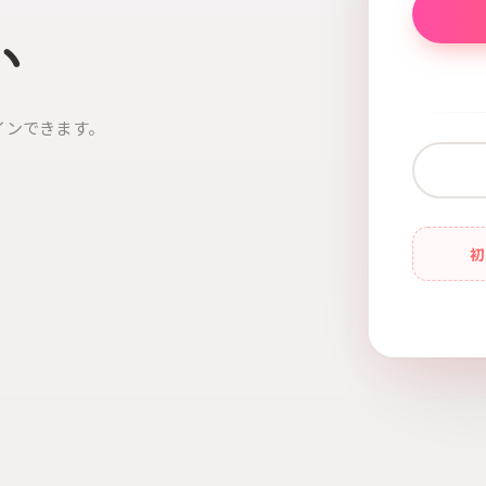
い
インできます。
初