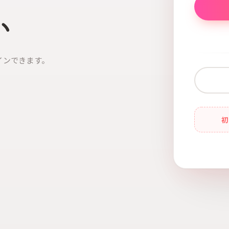
い
インできます。
初