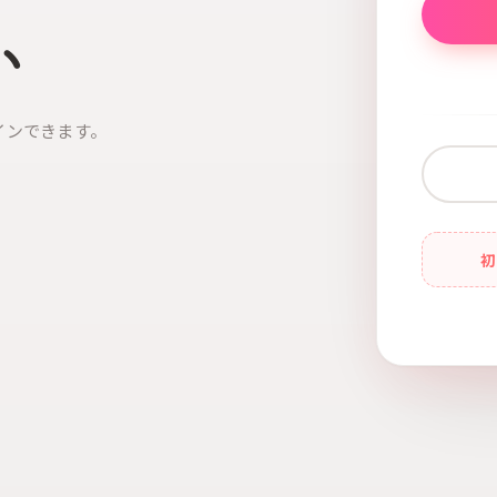
い
インできます。
初