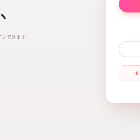
い
インできます。
初