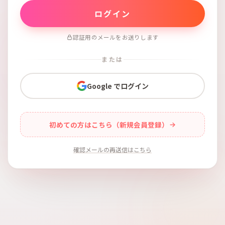
認証用のメールをお送りします
または
Google でログイン
初めての方はこちら（新規会員登録）
確認メールの再送信はこちら