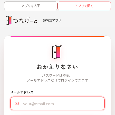
アプリを入手
アプリで開く
趣味友アプリ
おかえりなさい
パスワードは不要。
メールアドレスだけでログインできます
メールアドレス