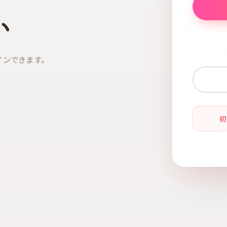
い
インできます。
初